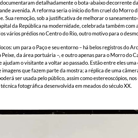
 documentaram detalhadamente o bota-abaixo decorrente da i
ande avenida. A reforma seria o início do fim cruel do Morro d
e. Sua remoção, sob a justificativa de melhorar o saneamento 
 capital da República na modernidade, celebrada também com a
os vários prédios no Centro do Rio, outro motivo para o desm
locos: um para o Paço e seu entorno – há belos registros do Ar
Peixe, da área portuária –, e outro apenas para o Morro do Ca
ne ajudam o visitante a voltar ao passado. Estão entre eles u
de imagens que fazem parte da mostra; a réplica de uma câmer
 poderá ser usada pelo público, assim como estereoscópios, nos
 técnica fotográfica desenvolvida em meados do século XX.