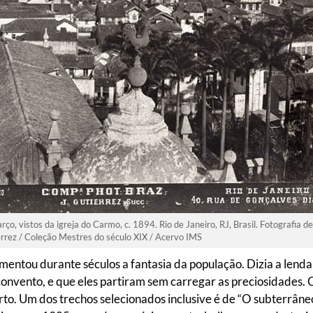
o, vistos da igreja do Carmo, c. 1894. Rio de Janeiro, RJ, Brasil. Fotografia d
rrez / Coleção Mestres do século XIX / Acervo IMS
limentou durante séculos a fantasia da população. Dizia a lend
convento, e que eles partiram sem carregar as preciosidades. 
to. Um dos trechos selecionados inclusive é de “O subterrâne