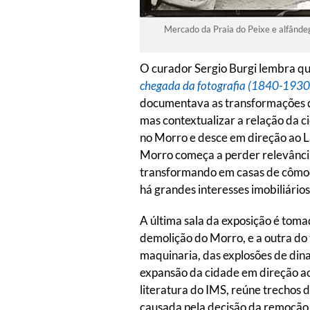
Mercado da Praia do Peixe e alfândega
O curador Sergio Burgi lembra q
chegada da fotografia (1840-1930
documentava as transformações da
mas contextualizar a relação da c
no Morro e desce em direção ao La
Morro começa a perder relevância,
transformando em casas de cômod
há grandes interesses imobiliários
A última sala da exposição é tom
demolição do Morro, e a outra do
maquinaria, das explosões de din
expansão da cidade em direção a
literatura do IMS, reúne trechos d
causada pela decisão da remoção,