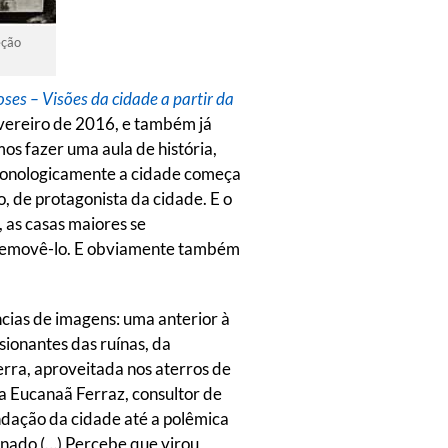
eção
oses – Visões da cidade a partir da
evereiro de 2016, e também já
os fazer uma aula de história,
“Cronologicamente a cidade começa
, de protagonista da cidade. E o
 as casas maiores se
 removê-lo. E obviamente também
cias de imagens: uma anterior à
ionantes das ruínas, da
rra, aproveitada nos aterros de
 Eucanaã Ferraz, consultor de
undação da cidade até a polêmica
enado (…) Percebe que virou