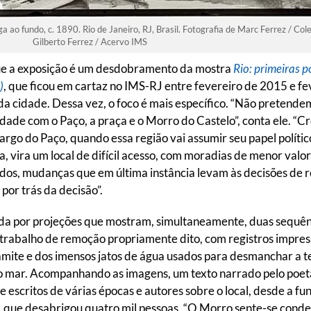
 ao fundo, c. 1890. Rio de Janeiro, RJ, Brasil. Fotografia de Marc Ferrez / Col
Gilberto Ferrez / Acervo IMS
ue a exposição é um desdobramento da mostra
Rio: primeiras p
)
, que ficou em cartaz no IMS-RJ entre fevereiro de 2015 e f
 cidade. Dessa vez, o foco é mais específico. “Não pretendem
idade com o Paço, a praça e o Morro do Castelo”, conta ele. 
rgo do Paço, quando essa região vai assumir seu papel político
 vira um local de difícil acesso, com moradias de menor valor,
os, mudanças que em última instância levam às decisões de
 por trás da decisão”.
ada por projeções que mostram, simultaneamente, duas sequên
 trabalho de remoção propriamente dito, com registros impress
amite e dos imensos jatos de água usados para desmanchar a te
o mar. Acompanhando as imagens, um texto narrado pelo poeta
e escritos de várias épocas e autores sobre o local, desde a f
 que desabrigou quatro mil pessoas. “O Morro sente-se cond