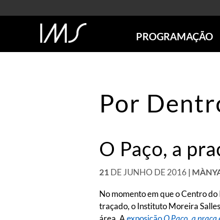
PROGRAMAÇÃO
AGENDA
SÃO PAULO
RIO DE JANEIRO
Por Dentr
POÇOS DE CALDAS
ONLINE
EXPOSIÇÕES
O Paço, a pra
EM CARTAZ
FUTURAS
ANTERIORES
21
DE JUNHO DE 2016
| MÀNY
TOURS VIRTUAIS
No momento em que o Centro do R
VISITAS MEDIADAS
traçado, o Instituto Moreira Sal
área. A
exposição
O Paço, a praça 