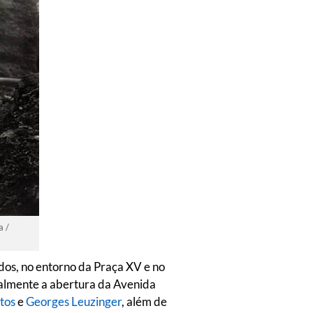
a /
dos, no entorno da Praça XV e no
palmente a abertura da Avenida
tos
e
Georges Leuzinger
, além de