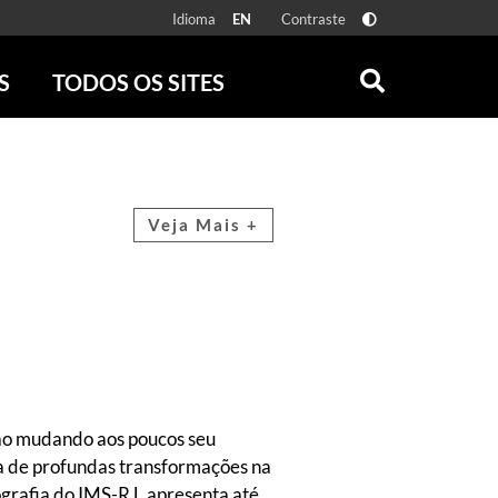
Idioma
Contraste
EN
S
TODOS OS SITES
ONLINE
RÁDIO BATUTA
 FÍSICAS
ZUM
DISCOGRAFIA BRASILEIRA
CAROLINA MARIA DE JESUS
Veja Mais +
CRÔNICA BRASILEIRA
TESTEMUNHA OCULAR
CLARICE LISPECTOR
SERROTE
VER TODOS
ão mudando aos poucos seu
ca de profundas transformações na
ografia do IMS-RJ, apresenta até