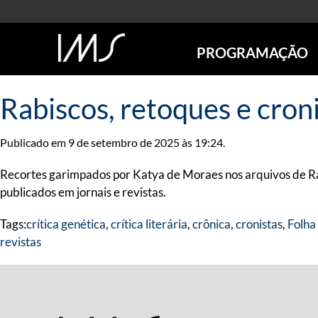
PROGRAMAÇÃO
AGENDA
Rabiscos, retoques e cron
SÃO PAULO
RIO DE JANEIRO
Publicado em 9 de setembro de 2025 às 19:24.
POÇOS DE CALDAS
ONLINE
Recortes garimpados por Katya de Moraes nos arquivos de R
EXPOSIÇÕES
publicados em jornais e revistas.
EM CARTAZ
Tags:
crítica genética
,
crítica literária
,
crônica
,
cronistas
,
Folha
FUTURAS
revistas
ANTERIORES
TOURS VIRTUAIS
VISITAS MEDIADAS