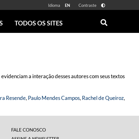
Idioma
Contraste
EN
S
TODOS OS SITES
ONLINE
RÁDIO BATUTA
 FÍSICAS
ZUM
DISCOGRAFIA BRASILEIRA
CAROLINA MARIA DE JESUS
CRÔNICA BRASILEIRA
evidenciam a interação desses autores com seus textos
TESTEMUNHA OCULAR
CLARICE LISPECTOR
SERROTE
ara Resende
,
Paulo Mendes Campos
,
Rachel de Queiroz
,
VER TODOS
FALE CONOSCO
ASSINE A
NEWSLETTER