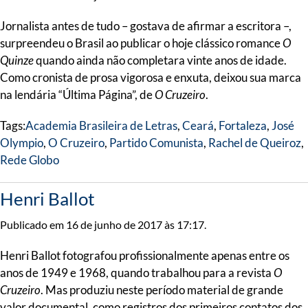
Jornalista antes de tudo – gostava de afirmar a escritora –,
surpreendeu o Brasil ao publicar o hoje clássico romance
O
Quinze
quando ainda não completara vinte anos de idade.
Como cronista de prosa vigorosa e enxuta, deixou sua marca
na lendária “Última Página”, de
O Cruzeiro
.
Tags:
Academia Brasileira de Letras
,
Ceará
,
Fortaleza
,
José
Olympio
,
O Cruzeiro
,
Partido Comunista
,
Rachel de Queiroz
,
Rede Globo
Henri Ballot
Publicado em 16 de junho de 2017 às 17:17.
Henri Ballot fotografou profissionalmente apenas entre os
anos de 1949 e 1968, quando trabalhou para a revista
O
Cruzeiro
. Mas produziu neste período material de grande
valor documental, como registros dos primeiros contatos dos