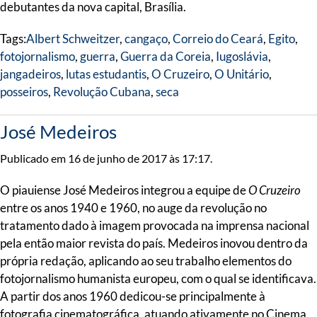
debutantes da nova capital, Brasília.
Tags:
Albert Schweitzer
,
cangaço
,
Correio do Ceará
,
Egito
,
fotojornalismo
,
guerra
,
Guerra da Coreia
,
Iugoslávia
,
jangadeiros
,
lutas estudantis
,
O Cruzeiro
,
O Unitário
,
posseiros
,
Revolução Cubana
,
seca
José Medeiros
Publicado em 16 de junho de 2017 às 17:17.
O piauiense José Medeiros integrou a equipe de
O Cruzeiro
entre os anos 1940 e 1960, no auge da revolução no
tratamento dado à imagem provocada na imprensa nacional
pela então maior revista do país. Medeiros inovou dentro da
própria redação, aplicando ao seu trabalho elementos do
fotojornalismo humanista europeu, com o qual se identificava.
A partir dos anos 1960 dedicou-se principalmente à
fotografia cinematográfica, atuando ativamente no Cinema