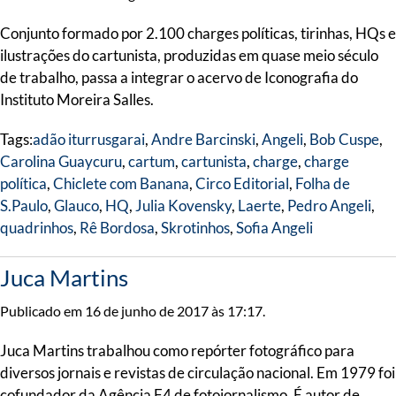
Conjunto formado por 2.100 charges políticas, tirinhas, HQs e
ilustrações do cartunista, produzidas em quase meio século
de trabalho, passa a integrar o acervo de Iconografia do
Instituto Moreira Salles.
Tags:
adão iturrusgarai
,
Andre Barcinski
,
Angeli
,
Bob Cuspe
,
Carolina Guaycuru
,
cartum
,
cartunista
,
charge
,
charge
política
,
Chiclete com Banana
,
Circo Editorial
,
Folha de
S.Paulo
,
Glauco
,
HQ
,
Julia Kovensky
,
Laerte
,
Pedro Angeli
,
quadrinhos
,
Rê Bordosa
,
Skrotinhos
,
Sofia Angeli
Juca Martins
Publicado em 16 de junho de 2017 às 17:17.
Juca Martins trabalhou como repórter fotográfico para
diversos jornais e revistas de circulação nacional. Em 1979 foi
cofundador da Agência F4 de fotojornalismo. É autor de