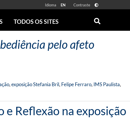
Idioma
Contraste
EN
S
TODOS OS SITES
ONLINE
RÁDIO BATUTA
obediência pelo afeto
 FÍSICAS
ZUM
DISCOGRAFIA BRASILEIRA
CAROLINA MARIA DE JESUS
CRÔNICA BRASILEIRA
TESTEMUNHA OCULAR
CLARICE LISPECTOR
ação
,
exposição Stefania Bril
,
Felipe Ferraro
,
IMS Paulista
,
SERROTE
VER TODOS
 e Reflexão na exposição