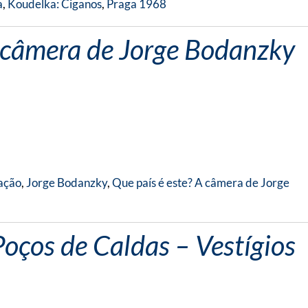
a
,
Koudelka: Ciganos
,
Praga 1968
A câmera de Jorge Bodanzky
ação
,
Jorge Bodanzky
,
Que país é este? A câmera de Jorge
oços de Caldas – Vestígios