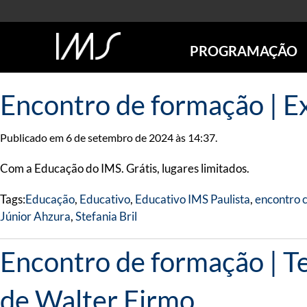
PROGRAMAÇÃO
AGENDA
Encontro de formação​ | ​
SÃO PAULO
RIO DE JANEIRO
Publicado em 6 de setembro de 2024 às 14:37.
POÇOS DE CALDAS
ONLINE
Com a Educação do IMS. Grátis, lugares limitados.
EXPOSIÇÕES
Tags:
Educação
,
Educativo
,
Educativo IMS Paulista
,
encontro 
EM CARTAZ
Júnior Ahzura
,
Stefania Bril
FUTURAS
ANTERIORES
Encontro de formação | T
TOURS VIRTUAIS
VISITAS MEDIADAS
de Walter Firmo