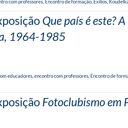
ntro com professores
,
Encontro de formação
,
Exílios
,
Koudelk
xposição
Que país é este? 
ira, 1964-1985
com educadores
,
encontro com professores
,
Encontro de form
xposição
Fotoclubismo em P