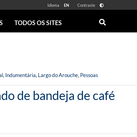
Idioma
Contraste
EN
S
TODOS OS SITES
ONLINE
RÁDIO BATUTA
 FÍSICAS
ZUM
DISCOGRAFIA BRASILEIRA
CAROLINA MARIA DE JESUS
CRÔNICA BRASILEIRA
al
,
Indumentária
,
Largo do Arouche
,
Pessoas
TESTEMUNHA OCULAR
CLARICE LISPECTOR
ado de bandeja de café
SERROTE
VER TODOS