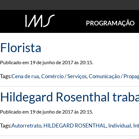
PROGRAMAÇÃO
AGENDA
Florista
SÃO PAULO
RIO DE JANEIRO
Publicado em 19 de junho de 2017 às 20:15.
POÇOS DE CALDAS
ONLINE
Tags:
Cena de rua
,
Comércio / Serviços
,
Comunicação / Propa
EXPOSIÇÕES
EM CARTAZ
Hildegard Rosenthal traba
FUTURAS
ANTERIORES
Publicado em 19 de junho de 2017 às 20:15.
TOURS VIRTUAIS
VISITAS MEDIADAS
Tags:
Autorretrato
,
HILDEGARD ROSENTHAL
,
Individual
,
In