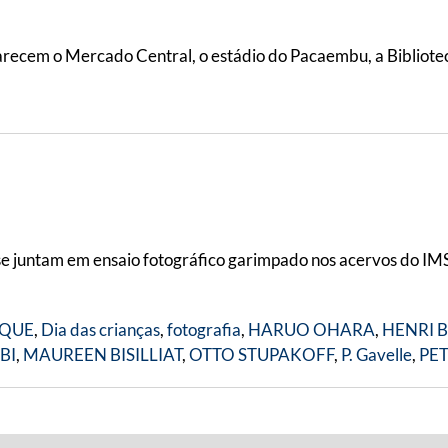
ecem o Mercado Central, o estádio do Pacaembu, a Biblioteca 
os se juntam em ensaio fotográfico garimpado nos acervos do
RQUE
,
Dia das crianças
,
fotografia
,
HARUO OHARA
,
HENRI 
BI
,
MAUREEN BISILLIAT
,
OTTO STUPAKOFF
,
P. Gavelle
,
PET