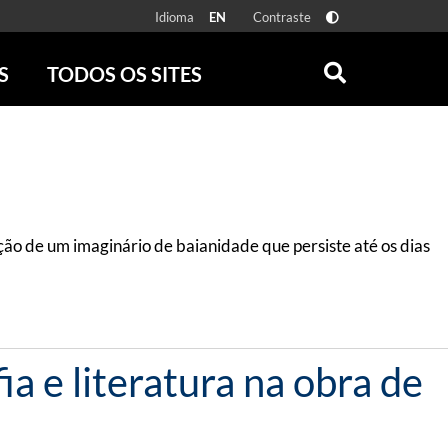
Idioma
Contraste
EN
S
TODOS OS SITES
ONLINE
RÁDIO BATUTA
 FÍSICAS
ZUM
DISCOGRAFIA BRASILEIRA
CAROLINA MARIA DE JESUS
CRÔNICA BRASILEIRA
ão de um imaginário de baianidade que persiste até os dias
TESTEMUNHA OCULAR
CLARICE LISPECTOR
SERROTE
VER TODOS
a e literatura na obra de