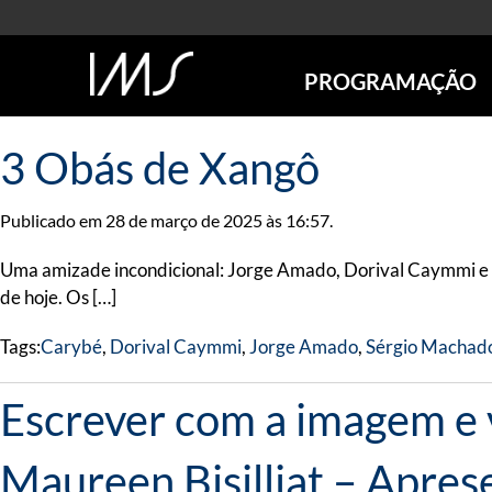
PROGRAMAÇÃO
AGENDA
3 Obás de Xangô
SÃO PAULO
RIO DE JANEIRO
Publicado em 28 de março de 2025 às 16:57.
POÇOS DE CALDAS
ONLINE
Uma amizade incondicional: Jorge Amado, Dorival Caymmi e Ca
EXPOSIÇÕES
de hoje. Os […]
EM CARTAZ
Tags:
Carybé
,
Dorival Caymmi
,
Jorge Amado
,
Sérgio Machad
FUTURAS
ANTERIORES
Escrever com a imagem e ve
TOURS VIRTUAIS
VISITAS MEDIADAS
Maureen Bisilliat – Apre