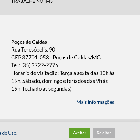
TRABALHE NO IMS
Poços de Caldas
Rua Teresópolis, 90
CEP 37701-058 - Poços de Caldas/MG
Tel.: (35) 3722-2776
Horário de visitação: Terça a sexta das 13h às
19h. Sábado, domingo e feriados das 9h às
19h (fechado às segundas).
Mais informações
/
desenvolvido pelo
hacklab
s de Uso
.
Aceitar
Rejeitar