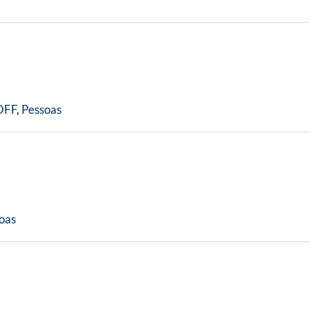
OFF
,
Pessoas
oas