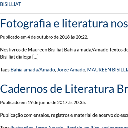
BISILLIAT
Fotografia e literatura n
Publicado em 4 de outubro de 2018 às 20:22.
Nos livros de Maureen Bisilliat Bahia amada/Amado Textos 
Bisilliat dialoga […]
Tags:
Bahia amada/Amado
,
Jorge Amado
,
MAUREEN BISILLI
Cadernos de Literatura Br
Publicado em 19 de junho de 2017 às 20:35.
Publicação com ensaios, registros e material de acervo do escr
Tags:
ilustrações
,
Jorge Amado
,
literário
,
político
,
socioantropo