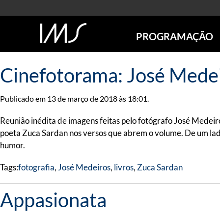
PROGRAMAÇÃO
AGENDA
Cinefotorama: José Mede
SÃO PAULO
RIO DE JANEIRO
Publicado em 13 de março de 2018 às 18:01.
POÇOS DE CALDAS
ONLINE
Reunião inédita de imagens feitas pelo fotógrafo José Medei
EXPOSIÇÕES
poeta Zuca Sardan nos versos que abrem o volume. De um lado
EM CARTAZ
humor.
FUTURAS
Tags:
fotografia
,
José Medeiros
,
livros
,
Zuca Sardan
ANTERIORES
TOURS VIRTUAIS
Appasionata
VISITAS MEDIADAS