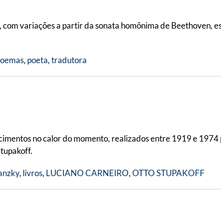
a, com variações a partir da sonata homônima de Beethoven, e
poemas
,
poeta
,
tradutora
cimentos no calor do momento, realizados entre 1919 e 1974 p
tupakoff.
anzky
,
livros
,
LUCIANO CARNEIRO
,
OTTO STUPAKOFF