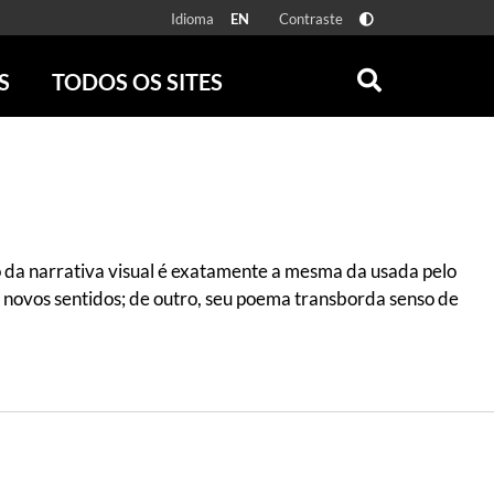
Idioma
Contraste
EN
S
TODOS OS SITES
ONLINE
RÁDIO BATUTA
 FÍSICAS
ZUM
DISCOGRAFIA BRASILEIRA
CAROLINA MARIA DE JESUS
CRÔNICA BRASILEIRA
o da narrativa visual é exatamente a mesma da usada pelo
TESTEMUNHA OCULAR
 novos sentidos; de outro, seu poema transborda senso de
CLARICE LISPECTOR
SERROTE
VER TODOS