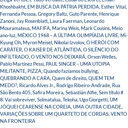
Khoshbakht
,
EM BUSCA DA PÁTRIA PERDIDA
,
Esther Vital
,
Fernanda Pessoa
,
Gregory Baltz
,
Guto Parente
,
Henrique
Zanoni
,
Jay Rosenblatt
,
Laura Faerman
,
Leonardo
Mouramateus
,
MAFIFA
,
Marina Weis
,
Mark Cousins
,
Meio
ano-luz
,
MÉXICO 1968 – A ÚLTIMA OLIMPÍADA LIVRE
,
Mi-
Kyung Oh
,
Myron Meisel
,
Nikolai Izvolov
,
O HERÓI COM
CARÁTER
,
O KAISER DE ATLÂNTIDA
,
O SILÊNCIO DO
INFILTRADO
,
O VENTO NOS DEIXARÁ
,
Orson Welles
,
Pablo Martínez Pessi
,
PAUL SINGER – UMA UTOPIA
MILITANTE
,
PIZZA
,
Quando fazíamos bullying
,
QUEBRANDO A CARA
,
Quem de direito
,
QUEM TEM
MEDO?
,
Ricardo Alves Jr.
,
Rodrigo Ribeiro-Andrade
,
Rua
São Bento 405
,
Safira Moreira
,
Sebastián Alfie
,
Sem título #
8: Vai sobreviver
,
Solmatalua
,
Tekoha
,
Ugo Giorgetti
,
UM
JÓQUEI CEARENSE NA COREIA
,
UMA OUTRA CIDADE
,
VARIAÇÕES SOBRE UM QUARTETO DE CORDAS
,
VENTO
NA FRONTEIRA