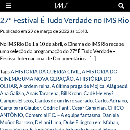
27º Festival É Tudo Verdade no IMS Rio
Publicado em 29 de março de 2022 às 15:48.
No IMS Rio De 1 a 10 de abril, o Cinema do IMS Rio recebe
uma seleção da programação do 27º É Tudo Verdade –
Festival Internacional de Documentários. […]
Tags:
A HISTÓRIA DA GUERRA CIVIL
,
A HISTÓRIA DO
CINEMA: UMA NOVA GERAÇÃO
,
A HISTÓRIA DO
OLHAR
,
A ordem reina
,
A última praga de Mojica
,
Alágbedé
,
Ana Galizia
,
Anaïs Taracena
,
Bill Krohn
,
Cadê Heleny?
,
Campos Elíseos
,
Cantos de um livro sagrado
,
Carlos Adriano
,
Carta para Glauber
,
Cédric Fanti
,
Cesar Gananian
,
CHICO
ANTÔNIO
,
Comercial F.C. – A equipe fantasma
,
Daniela
Muñoz Barroso
,
Dellani Lima
,
Duke Ellington em Isfahan
,
Dziga Vertov
,
É Tudo Verdade
,
Eduardo Escorel
,
Ehsan