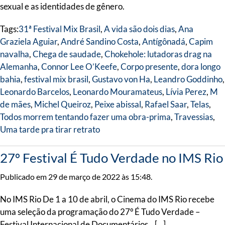
sexual e as identidades de gênero.
Tags:
31ª Festival Mix Brasil
,
A vida são dois dias
,
Ana
Graziela Aguiar
,
André Sandino Costa
,
Antígônadá
,
Capim
navalha
,
Chega de saudade
,
Chokehole: lutadoras drag na
Alemanha
,
Connor Lee O’Keefe
,
Corpo presente
,
dora longo
bahia
,
festival mix brasil
,
Gustavo von Ha
,
Leandro Goddinho
,
Leonardo Barcelos
,
Leonardo Mouramateus
,
Lívia Perez
,
M
de mães
,
Michel Queiroz
,
Peixe abissal
,
Rafael Saar
,
Telas
,
Todos morrem tentando fazer uma obra-prima
,
Travessias
,
Uma tarde pra tirar retrato
27º Festival É Tudo Verdade no IMS Rio
Publicado em 29 de março de 2022 às 15:48.
No IMS Rio De 1 a 10 de abril, o Cinema do IMS Rio recebe
uma seleção da programação do 27º É Tudo Verdade –
Festival Internacional de Documentários. […]