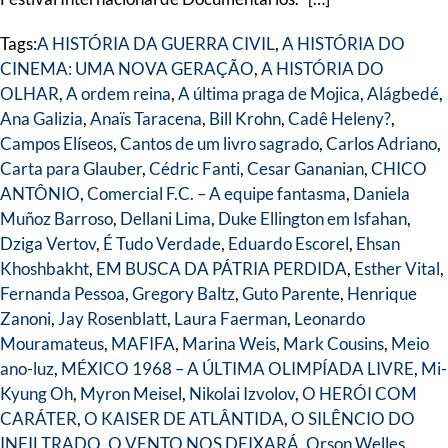
Tags:
A HISTÓRIA DA GUERRA CIVIL
,
A HISTÓRIA DO
CINEMA: UMA NOVA GERAÇÃO
,
A HISTÓRIA DO
OLHAR
,
A ordem reina
,
A última praga de Mojica
,
Alágbedé
,
Ana Galizia
,
Anaïs Taracena
,
Bill Krohn
,
Cadê Heleny?
,
Campos Elíseos
,
Cantos de um livro sagrado
,
Carlos Adriano
,
Carta para Glauber
,
Cédric Fanti
,
Cesar Gananian
,
CHICO
ANTÔNIO
,
Comercial F.C. – A equipe fantasma
,
Daniela
Muñoz Barroso
,
Dellani Lima
,
Duke Ellington em Isfahan
,
Dziga Vertov
,
É Tudo Verdade
,
Eduardo Escorel
,
Ehsan
Khoshbakht
,
EM BUSCA DA PÁTRIA PERDIDA
,
Esther Vital
,
Fernanda Pessoa
,
Gregory Baltz
,
Guto Parente
,
Henrique
Zanoni
,
Jay Rosenblatt
,
Laura Faerman
,
Leonardo
Mouramateus
,
MAFIFA
,
Marina Weis
,
Mark Cousins
,
Meio
ano-luz
,
MÉXICO 1968 – A ÚLTIMA OLIMPÍADA LIVRE
,
Mi-
Kyung Oh
,
Myron Meisel
,
Nikolai Izvolov
,
O HERÓI COM
CARÁTER
,
O KAISER DE ATLÂNTIDA
,
O SILÊNCIO DO
INFILTRADO
,
O VENTO NOS DEIXARÁ
,
Orson Welles
,