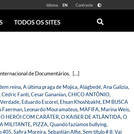
Idioma
Contraste
EN
S
TODOS OS SITES
ONLINE
RÁDIO BATUTA
 FÍSICAS
ZUM
DISCOGRAFIA BRASILEIRA
CAROLINA MARIA DE JESUS
CRÔNICA BRASILEIRA
Internacional de Documentários. […]
TESTEMUNHA OCULAR
CLARICE LISPECTOR
dem reina
,
A última praga de Mojica
,
Alágbedé
,
Ana Galizia
,
SERROTE
,
Cédric Fanti
,
Cesar Gananian
,
CHICO ANTÔNIO
,
VER TODOS
 Verdade
,
Eduardo Escorel
,
Ehsan Khoshbakht
,
EM BUSCA
a Faerman
,
Leonardo Mouramateus
,
MAFIFA
,
Marina Weis
,
,
O HERÓI COM CARÁTER
,
O KAISER DE ATLÂNTIDA
,
O
IA MILITANTE
,
PIZZA
,
Quando fazíamos bullying
,
o 405
,
Safira Moreira
,
Sebastián Alfie
,
Sem título # 8: Vai