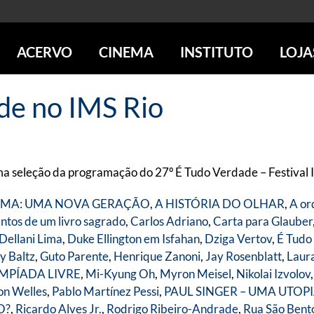
ACERVO
CINEMA
INSTITUTO
LOJA
PESQUISE NO ACERVO
SESSÕES DE CINEMA
CENTROS CULTURAIS
LOJA 
ade no IMS Rio
SOBRE O ACERVO
LOJAS
SÃO PAULO
IMS PAULISTA
FOTOGRAFIA
POÇOS DE CALDAS
IMS RIO
ICONOGRAFIA
SOBRE CINEMA NO IMS
IMS POÇOS
LITERATURA
SOBRE O IMS
BLOG DO CINEMA
ma seleção da programação do 27º É Tudo Verdade – Festival 
MÚSICA
REVISTAS DE PROGRAMAÇÃO
QUEM SOMOS
ARTE CONTEMPORÂNEA
NEMA: UMA NOVA GERAÇÃO
,
A HISTÓRIA DO OLHAR
,
A or
COLEÇÃO DVD IMS
AÇÃO SOCIAL
ntos de um livro sagrado
,
Carlos Adriano
,
Carta para Glauber
BIBLIOTECA DE FOTOGRAFIA
EDUCAÇÃO
Dellani Lima
,
Duke Ellington em Isfahan
,
Dziga Vertov
,
É Tudo
DESTAQUES DE A a Z
ESCOLA ESCUTA
y Baltz
,
Guto Parente
,
Henrique Zanoni
,
Jay Rosenblatt
,
Laur
PROGRAMA CONVIDA
PUBLICAÇÕES E DVDs
IMPÍADA LIVRE
,
Mi-Kyung Oh
,
Myron Meisel
,
Nikolai Izvolov
POR DENTRO DO ACERVO
on Welles
,
Pablo Martínez Pessi
,
PAUL SINGER – UMA UTOP
O?
,
Ricardo Alves Jr.
,
Rodrigo Ribeiro-Andrade
,
Rua São Bent