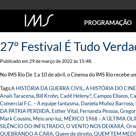
PROGRAMAÇÃO
AGENDA
27º Festival É Tudo Verd
SÃO PAULO
RIO DE JANEIRO
Publicado em 29 de março de 2022 às 15:48.
POÇOS DE CALDAS
ONLINE
No IMS Rio De 1 a 10 de abril, o Cinema do IMS Rio recebe u
EXPOSIÇÕES
Tags:
A HISTÓRIA DA GUERRA CIVIL
,
A HISTÓRIA DO CI
EM CARTAZ
Anaïs Taracena
,
Bill Krohn
,
Cadê Heleny?
,
Campos Elíseos
,
Ca
FUTURAS
Comercial F.C. – A equipe fantasma
,
Daniela Muñoz Barroso
,
ANTERIORES
DA PÁTRIA PERDIDA
,
Esther Vital
,
Fernanda Pessoa
,
Gregor
TOURS VIRTUAIS
Mark Cousins
,
Meio ano-luz
,
MÉXICO 1968 – A ÚLTIMA OL
VISITAS MEDIADAS
SILÊNCIO DO INFILTRADO
,
O VENTO NOS DEIXARÁ
,
Ors
QUEBRANDO A CARA
,
Quem de direito
,
QUEM TEM MED