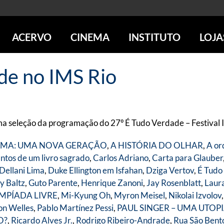
ACERVO
CINEMA
INSTITUTO
LOJA
PESQUISE NO ACERVO
SESSÕES DE CINEMA
CENTROS CULTURAIS
LOJA 
ade no IMS Rio
SOBRE O ACERVO
LOJAS
SÃO PAULO
IMS PAULISTA
FOTOGRAFIA
POÇOS DE CALDAS
IMS RIO
ICONOGRAFIA
SOBRE CINEMA NO IMS
IMS POÇOS
LITERATURA
SOBRE O IMS
BLOG DO CINEMA
ma seleção da programação do 27º É Tudo Verdade – Festival 
MÚSICA
REVISTAS DE PROGRAMAÇÃO
QUEM SOMOS
ARTE CONTEMPORÂNEA
NEMA: UMA NOVA GERAÇÃO
,
A HISTÓRIA DO OLHAR
,
A or
COLEÇÃO DVD IMS
AÇÃO SOCIAL
ntos de um livro sagrado
,
Carlos Adriano
,
Carta para Glauber
BIBLIOTECA DE FOTOGRAFIA
EDUCAÇÃO
Dellani Lima
,
Duke Ellington em Isfahan
,
Dziga Vertov
,
É Tudo
DESTAQUES DE A a Z
ESCOLA ESCUTA
y Baltz
,
Guto Parente
,
Henrique Zanoni
,
Jay Rosenblatt
,
Laur
PROGRAMA CONVIDA
PUBLICAÇÕES E DVDs
IMPÍADA LIVRE
,
Mi-Kyung Oh
,
Myron Meisel
,
Nikolai Izvolov
POR DENTRO DO ACERVO
on Welles
,
Pablo Martínez Pessi
,
PAUL SINGER – UMA UTOP
O?
,
Ricardo Alves Jr.
,
Rodrigo Ribeiro-Andrade
,
Rua São Bent