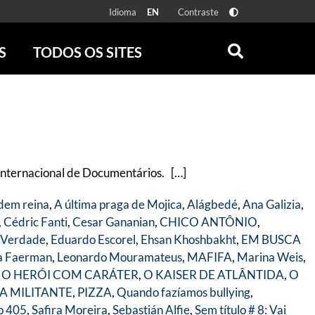
Idioma
Contraste
EN
S
TODOS OS SITES
ONLINE
RÁDIO BATUTA
 FÍSICAS
ZUM
DISCOGRAFIA BRASILEIRA
CAROLINA MARIA DE JESUS
CRÔNICA BRASILEIRA
Internacional de Documentários. […]
TESTEMUNHA OCULAR
CLARICE LISPECTOR
dem reina
,
A última praga de Mojica
,
Alágbedé
,
Ana Galizia
,
SERROTE
,
Cédric Fanti
,
Cesar Gananian
,
CHICO ANTÔNIO
,
VER TODOS
 Verdade
,
Eduardo Escorel
,
Ehsan Khoshbakht
,
EM BUSCA
a Faerman
,
Leonardo Mouramateus
,
MAFIFA
,
Marina Weis
,
,
O HERÓI COM CARÁTER
,
O KAISER DE ATLÂNTIDA
,
O
IA MILITANTE
,
PIZZA
,
Quando fazíamos bullying
,
o 405
,
Safira Moreira
,
Sebastián Alfie
,
Sem título # 8: Vai