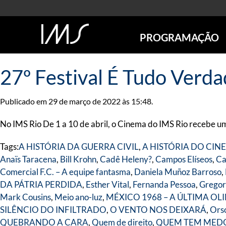
PROGRAMAÇÃO
AGENDA
27º Festival É Tudo Verd
SÃO PAULO
RIO DE JANEIRO
Publicado em 29 de março de 2022 às 15:48.
POÇOS DE CALDAS
ONLINE
No IMS Rio De 1 a 10 de abril, o Cinema do IMS Rio recebe u
EXPOSIÇÕES
Tags:
A HISTÓRIA DA GUERRA CIVIL
,
A HISTÓRIA DO CI
EM CARTAZ
Anaïs Taracena
,
Bill Krohn
,
Cadê Heleny?
,
Campos Elíseos
,
Ca
FUTURAS
Comercial F.C. – A equipe fantasma
,
Daniela Muñoz Barroso
,
ANTERIORES
DA PÁTRIA PERDIDA
,
Esther Vital
,
Fernanda Pessoa
,
Gregor
TOURS VIRTUAIS
Mark Cousins
,
Meio ano-luz
,
MÉXICO 1968 – A ÚLTIMA OL
VISITAS MEDIADAS
SILÊNCIO DO INFILTRADO
,
O VENTO NOS DEIXARÁ
,
Ors
QUEBRANDO A CARA
,
Quem de direito
,
QUEM TEM MED