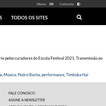
Idioma
Contraste
EN
S
TODOS OS SITES
ONLINE
RÁDIO BATUTA
 FÍSICAS
ZUM
DISCOGRAFIA BRASILEIRA
CAROLINA MARIA DE JESUS
CRÔNICA BRASILEIRA
ia pelos curadores do Escuta Festival 2021. Transmissão ao
TESTEMUNHA OCULAR
CLARICE LISPECTOR
SERROTE
ra
,
Música
,
Pedro Rocha
,
performance
,
Timbuka Hai
VER TODOS
FALE CONOSCO
ASSINE A
NEWSLETTER