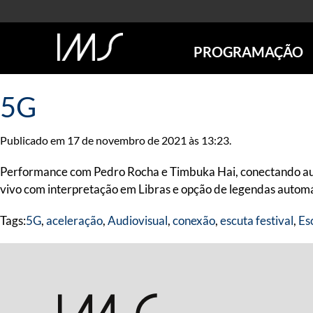
PROGRAMAÇÃO
AGENDA
5G
SÃO PAULO
RIO DE JANEIRO
Publicado em 17 de novembro de 2021 às 13:23.
POÇOS DE CALDAS
ONLINE
Performance com Pedro Rocha e Timbuka Hai, conectando audio
EXPOSIÇÕES
vivo com interpretação em Libras e opção de legendas automá
EM CARTAZ
Tags:
5G
,
aceleração
,
Audiovisual
,
conexão
,
escuta festival
,
Es
FUTURAS
ANTERIORES
TOURS VIRTUAIS
VISITAS MEDIADAS