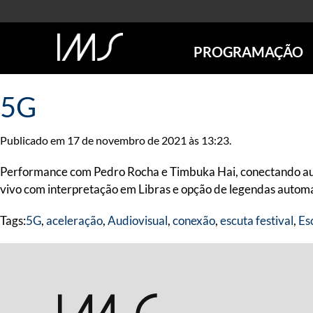
PROGRAMAÇÃO
AGENDA
5G
SÃO PAULO
RIO DE JANEIRO
Publicado em 17 de novembro de 2021 às 13:23.
POÇOS DE CALDAS
ONLINE
Performance com Pedro Rocha e Timbuka Hai, conectando audio
EXPOSIÇÕES
vivo com interpretação em Libras e opção de legendas automá
EM CARTAZ
Tags:
5G
,
aceleração
,
Audiovisual
,
conexão
,
escuta festival
,
Es
FUTURAS
ANTERIORES
TOURS VIRTUAIS
VISITAS MEDIADAS