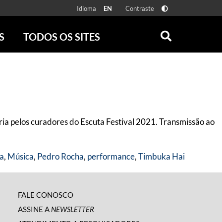
Idioma
Contraste
EN
S
TODOS OS SITES
ONLINE
RÁDIO BATUTA
 FÍSICAS
ZUM
DISCOGRAFIA BRASILEIRA
CAROLINA MARIA DE JESUS
CRÔNICA BRASILEIRA
ia pelos curadores do Escuta Festival 2021. Transmissão ao
TESTEMUNHA OCULAR
CLARICE LISPECTOR
SERROTE
ra
,
Música
,
Pedro Rocha
,
performance
,
Timbuka Hai
VER TODOS
FALE CONOSCO
ASSINE A
NEWSLETTER