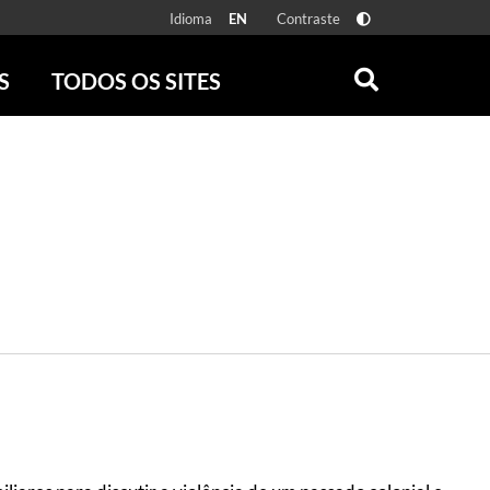
Idioma
Contraste
EN
S
TODOS OS SITES
ONLINE
RÁDIO BATUTA
 FÍSICAS
ZUM
DISCOGRAFIA BRASILEIRA
CAROLINA MARIA DE JESUS
CRÔNICA BRASILEIRA
TESTEMUNHA OCULAR
CLARICE LISPECTOR
SERROTE
VER TODOS