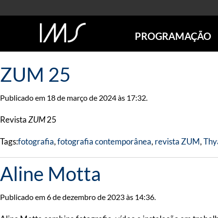
PROGRAMAÇÃO
AGENDA
ZUM 25
SÃO PAULO
RIO DE JANEIRO
Publicado em 18 de março de 2024 às 17:32.
POÇOS DE CALDAS
ONLINE
Revista
ZUM
25
EXPOSIÇÕES
Tags:
fotografia
,
fotografia contemporânea
,
revista ZUM
,
Thy
EM CARTAZ
FUTURAS
Aline Motta
ANTERIORES
TOURS VIRTUAIS
VISITAS MEDIADAS
Publicado em 6 de dezembro de 2023 às 14:36.