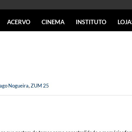
ACERVO
CINEMA
INSTITUTO
LOJA
PESQUISE NO ACERVO
SESSÕES DE CINEMA
CENTROS CULTURAIS
LOJA 
SOBRE O ACERVO
LOJAS
SÃO PAULO
IMS PAULISTA
FOTOGRAFIA
POÇOS DE CALDAS
IMS RIO
ICONOGRAFIA
SOBRE CINEMA NO IMS
IMS POÇOS
LITERATURA
SOBRE O IMS
BLOG DO CINEMA
MÚSICA
REVISTAS DE PROGRAMAÇÃO
QUEM SOMOS
ARTE CONTEMPORÂNEA
ago Nogueira
,
ZUM 25
COLEÇÃO DVD IMS
AÇÃO SOCIAL
BIBLIOTECA DE FOTOGRAFIA
EDUCAÇÃO
DESTAQUES DE A a Z
ESCOLA ESCUTA
PROGRAMA CONVIDA
PUBLICAÇÕES E DVDs
POR DENTRO DO ACERVO