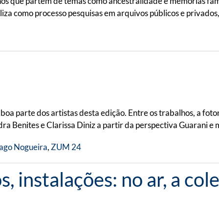
hos que partem de temas como ancestralidade e memórias famili
tiliza como processo pesquisas em arquivos públicos e privados,
boa parte dos artistas desta edição. Entre os trabalhos, a fot
 Benites e Clarissa Diniz a partir da perspectiva Guarani e 
ago Nogueira
,
ZUM 24
os, instalações: no ar, a 