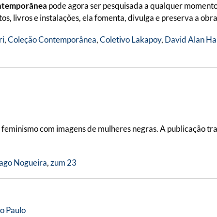
ntemporânea
pode agora ser pesquisada a qualquer momento no
os, livros e instalações, ela fomenta, divulga e preserva a ob
ri
,
Coleção Contemporânea
,
Coletivo Lakapoy
,
David Alan Ha
 o feminismo com imagens de mulheres negras. A publicação tr
ago Nogueira
,
zum 23
o Paulo