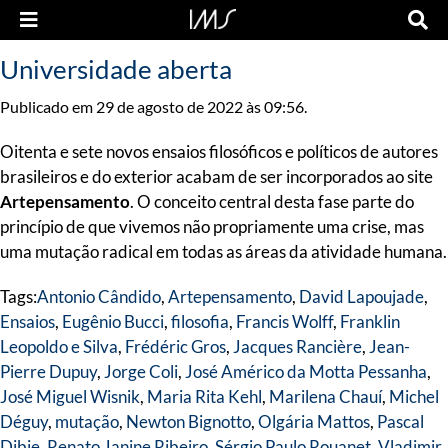
Universidade aberta
Publicado em 29 de agosto de 2022 às 09:56.
Oitenta e sete novos ensaios filosóficos e políticos de autores
brasileiros e do exterior acabam de ser incorporados ao site
Artepensamento
. O conceito central desta fase parte do
princípio de que vivemos não propriamente uma crise, mas
uma mutação radical em todas as áreas da atividade humana.
Tags:
Antonio Cândido
,
Artepensamento
,
David Lapoujade
,
Ensaios
,
Eugênio Bucci
,
filosofia
,
Francis Wolff
,
Franklin
Leopoldo e Silva
,
Frédéric Gros
,
Jacques Rancière
,
Jean-
Pierre Dupuy
,
Jorge Coli
,
José Américo da Motta Pessanha
,
José Miguel Wisnik
,
Maria Rita Kehl
,
Marilena Chauí
,
Michel
Déguy
,
mutação
,
Newton Bignotto
,
Olgária Mattos
,
Pascal
Dibie
,
Renato Janine Ribeiro
,
Sérgio Paulo Rouanet
,
Vladimir