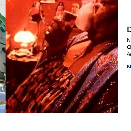
D
N
C
A
K