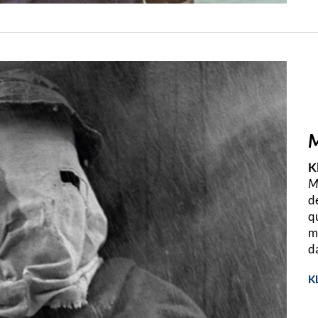
M
K
M
d
q
m
d
K