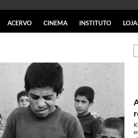
ACERVO
CINEMA
INSTITUTO
LOJA
PESQUISE NO ACERVO
SESSÕES DE CINEMA
CENTROS CULTURAIS
LOJA 
SOBRE O ACERVO
LOJAS
SÃO PAULO
IMS PAULISTA
FOTOGRAFIA
POÇOS DE CALDAS
IMS RIO
ICONOGRAFIA
SOBRE CINEMA NO IMS
IMS POÇOS
LITERATURA
SOBRE O IMS
BLOG DO CINEMA
MÚSICA
REVISTAS DE PROGRAMAÇÃO
QUEM SOMOS
ARTE CONTEMPORÂNEA
COLEÇÃO DVD IMS
AÇÃO SOCIAL
BIBLIOTECA DE FOTOGRAFIA
EDUCAÇÃO
A
DESTAQUES DE A a Z
ESCOLA ESCUTA
r
PROGRAMA CONVIDA
PUBLICAÇÕES E DVDs
POR DENTRO DO ACERVO
K
e