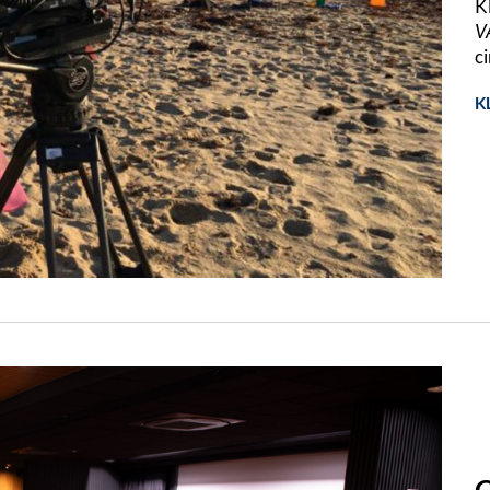
K
V
c
K
C