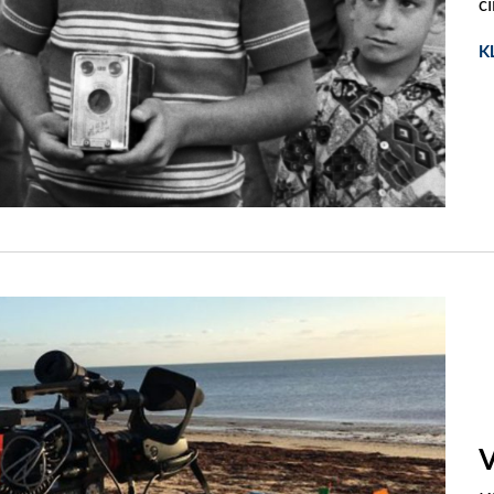
c
K
V