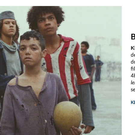
B
K
d
d
f
4
le
s
K