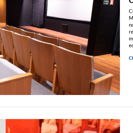
C
M
n
r
m
e
C