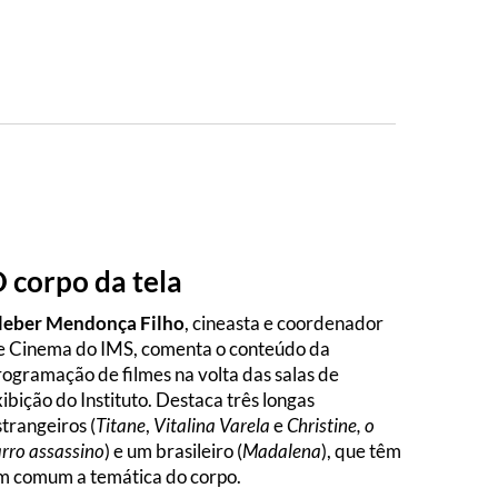
 corpo da tela
leber Mendonça Filho
, cineasta e coordenador
e Cinema do IMS, comenta o conteúdo da
rogramação de filmes na volta das salas de
xibição do Instituto. Destaca três longas
strangeiros (
Titane
,
Vitalina Varela
e
Christine, o
arro assassino
) e um brasileiro (
Madalena
), que têm
m comum a temática do corpo.