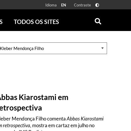
Idioma
Contraste
EN
S
TODOS OS SITES
ONLINE
RÁDIO BATUTA
 FÍSICAS
ZUM
DISCOGRAFIA BRASILEIRA
CAROLINA MARIA DE JESUS
CRÔNICA BRASILEIRA
TESTEMUNHA OCULAR
CLARICE LISPECTOR
SERROTE
bbas Kiarostami em
VER TODOS
etrospectiva
leber Mendonça Filho comenta
Abbas Kiarostami
m retrospectiva
, mostra em cartaz em julho no