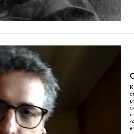
O
K
d
p
e
e
c
e