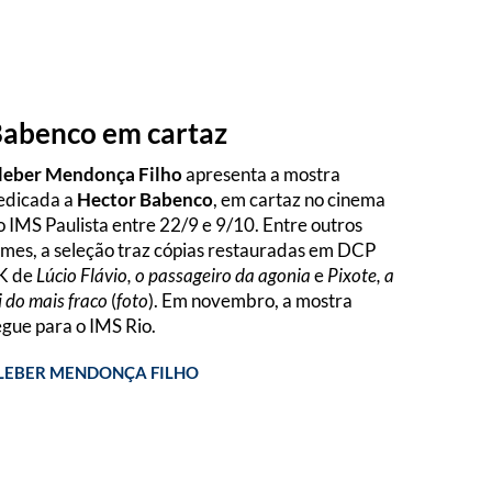
abenco em cartaz
leber Mendonça Filho
apresenta a mostra
edicada a
Hector Babenco
, em cartaz no cinema
o IMS Paulista entre 22/9 e 9/10. Entre outros
ilmes, a seleção traz cópias restauradas em DCP
K de
Lúcio Flávio, o passageiro da agonia
e
Pixote, a
i do mais fraco
(
foto
). Em novembro, a mostra
egue para o IMS Rio.
LEBER MENDONÇA FILHO