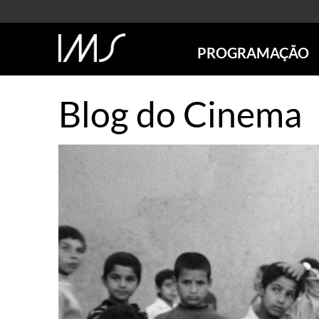
PROGRAMAÇÃO
AGENDA
Blog do Cinema
SÃO PAULO
RIO DE JANEIRO
POÇOS DE CALDAS
ONLINE
EXPOSIÇÕES
EM CARTAZ
FUTURAS
ANTERIORES
TOURS VIRTUAIS
VISITAS MEDIADAS