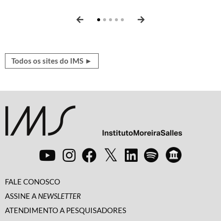
perspectivas, atualidades, ficção, poesia e mais.
Canudos
e
Xingu: terra marcada
.
Todos os sites do IMS ►
FALE CONOSCO
ASSINE A
NEWSLETTER
ATENDIMENTO A PESQUISADORES