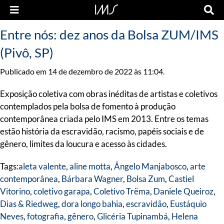
Entre nós: dez anos da Bolsa ZUM/IMS
(Pivô, SP)
Publicado em 14 de dezembro de 2022 às 11:04.
Exposição coletiva com obras inéditas de artistas e coletivos
contemplados pela bolsa de fomento à produção
contemporânea criada pelo IMS em 2013. Entre os temas
estão história da escravidão, racismo, papéis sociais e de
gênero, limites da loucura e acesso às cidades.
Tags:
aleta valente
,
aline motta
,
Ângelo Manjabosco
,
arte
contemporânea
,
Bárbara Wagner
,
Bolsa Zum
,
Castiel
Vitorino
,
coletivo garapa
,
Coletivo Trëma
,
Daniele Queiroz
,
Dias & Riedweg
,
dora longo bahia
,
escravidão
,
Eustáquio
Neves
,
fotografia
,
gênero
,
Glicéria Tupinambá
,
Helena