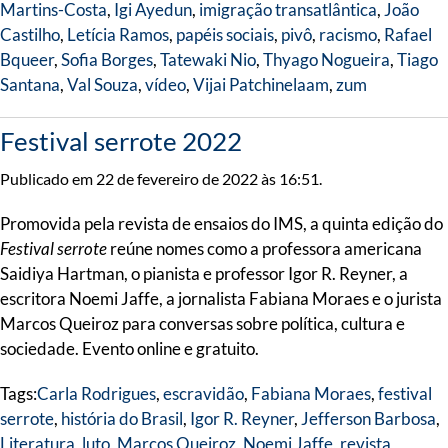
Martins-Costa
,
Igi Ayedun
,
imigração transatlântica
,
João
Castilho
,
Letícia Ramos
,
papéis sociais
,
pivô
,
racismo
,
Rafael
Bqueer
,
Sofia Borges
,
Tatewaki Nio
,
Thyago Nogueira
,
Tiago
Santana
,
Val Souza
,
vídeo
,
Vijai Patchinelaam
,
zum
Festival serrote 2022
Publicado em 22 de fevereiro de 2022 às 16:51.
Promovida pela revista de ensaios do IMS, a quinta edição do
Festival serrote
reúne nomes como a professora americana
Saidiya Hartman, o pianista e professor Igor R. Reyner, a
escritora Noemi Jaffe, a jornalista Fabiana Moraes e o jurista
Marcos Queiroz para conversas sobre política, cultura e
sociedade. Evento online e gratuito.
Tags:
Carla Rodrigues
,
escravidão
,
Fabiana Moraes
,
festival
serrote
,
história do Brasil
,
Igor R. Reyner
,
Jefferson Barbosa
,
Literatura
,
luto
,
Marcos Queiroz
,
Noemi Jaffe
,
revista