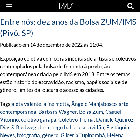
Entre nós: dez anos da Bolsa ZUM/IMS
(Pivô, SP)
Publicado em 14 de dezembro de 2022 às 11:04.
Exposição coletiva com obras inéditas de artistas e coletivos
contemplados pela bolsa de fomento à produção
contemporânea criada pelo IMS em 2013. Entre os temas
estão história da escravidão, racismo, papéis sociais e de
gênero, limites da loucura e acesso às cidades.
Tags:
aleta valente
,
aline motta
,
Ângelo Manjabosco
,
arte
contemporânea
,
Bárbara Wagner
,
Bolsa Zum
,
Castiel
Vitorino
,
coletivo garapa
,
Coletivo Trëma
,
Daniele Queiroz
,
Dias & Riedweg
,
dora longo bahia
,
escravidão
,
Eustáquio
Neves
,
fotografia
,
gênero
,
Glicéria Tupinambá
,
Helena