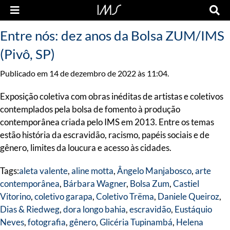
Entre nós: dez anos da Bolsa ZUM/IMS
(Pivô, SP)
Publicado em 14 de dezembro de 2022 às 11:04.
Exposição coletiva com obras inéditas de artistas e coletivos
contemplados pela bolsa de fomento à produção
contemporânea criada pelo IMS em 2013. Entre os temas
estão história da escravidão, racismo, papéis sociais e de
gênero, limites da loucura e acesso às cidades.
Tags:
aleta valente
,
aline motta
,
Ângelo Manjabosco
,
arte
contemporânea
,
Bárbara Wagner
,
Bolsa Zum
,
Castiel
Vitorino
,
coletivo garapa
,
Coletivo Trëma
,
Daniele Queiroz
,
Dias & Riedweg
,
dora longo bahia
,
escravidão
,
Eustáquio
Neves
,
fotografia
,
gênero
,
Glicéria Tupinambá
,
Helena