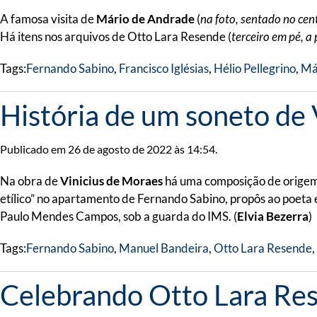
A famosa visita de
Mário de Andrade
(
na foto, sentado no cen
Há itens nos arquivos de Otto Lara Resende (
terceiro em pé, a 
Tags:
Fernando Sabino
,
Francisco Iglésias
,
Hélio Pellegrino
,
Má
História de um soneto de 
Publicado em 26 de agosto de 2022 às 14:54.
Na obra de
Vinicius de Moraes
há uma composição de origem c
etílico” no apartamento de Fernando Sabino, propôs ao poeta 
Paulo Mendes Campos, sob a guarda do IMS. (
Elvia Bezerra
)
Tags:
Fernando Sabino
,
Manuel Bandeira
,
Otto Lara Resende
,
Celebrando Otto Lara Re