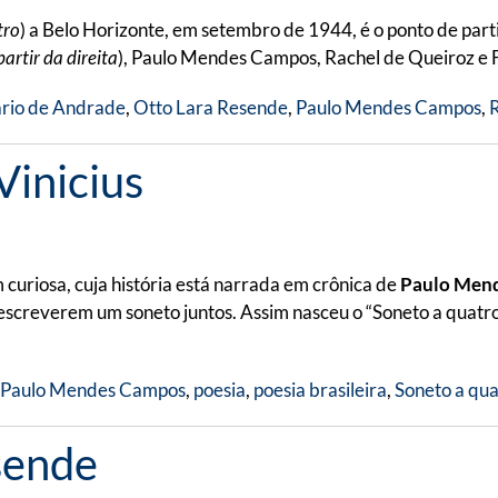
tro
) a Belo Horizonte, em setembro de 1944, é o ponto de part
partir da direita
), Paulo Mendes Campos, Rachel de Queiroz e Fr
rio de Andrade
,
Otto Lara Resende
,
Paulo Mendes Campos
,
R
Vinicius
uriosa, cuja história está narrada em crônica de
Paulo Men
escreverem um soneto juntos. Assim nasceu o “Soneto a quatro 
Paulo Mendes Campos
,
poesia
,
poesia brasileira
,
Soneto a qu
sende