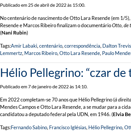
Publicado em 25 de abril de 2022 às 15:00.
No centenário de nascimento de Otto Lara Resende (em 1/5), v
Resende e Marcos Ribeiro finalizam o documentário
Otto, de 
(
Nani Rubin
)
Tags:
Amir Labaki
,
centenário
,
correspondência
,
Dalton Trevi
Lemmertz
,
Marcos Ribeiro
,
Otto Lara Resende
,
Paulo Mende
Hélio Pellegrino: “czar de 
Publicado em 7 de janeiro de 2022 às 14:10.
Em 2022 completam-se 70 anos que Hélio Pellegrino (
à direit
Mendes Campos e Otto Lara Resende, a se mudar para a cidad
candidatou a deputado federal pela UDN, em 1946. (
Elvia B
Tags:
Fernando Sabino
,
Francisco Iglésias
,
Hélio Pellegrino
,
Ot