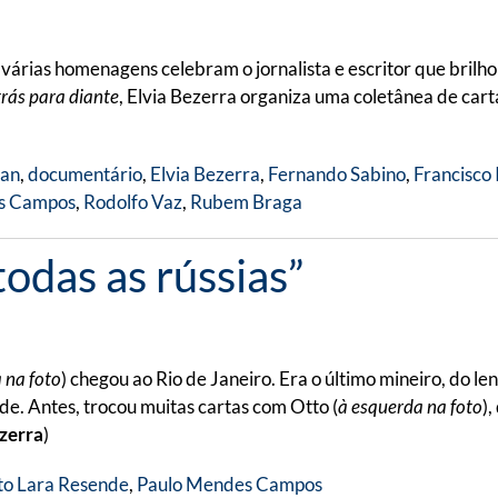
árias homenagens celebram o jornalista e escritor que brilhou
trás para diante
, Elvia Bezerra organiza uma coletânea de car
san
,
documentário
,
Elvia Bezerra
,
Fernando Sabino
,
Francisco 
s Campos
,
Rodolfo Vaz
,
Rubem Braga
todas as rússias”
a na foto
) chegou ao Rio de Janeiro. Era o último mineiro, do 
e. Antes, trocou muitas cartas com Otto (
à esquerda na foto
)
ezerra
)
to Lara Resende
,
Paulo Mendes Campos