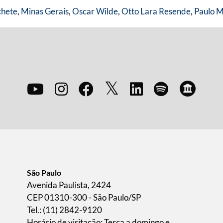
hete
,
Minas Gerais
,
Oscar Wilde
,
Otto Lara Resende
,
Paulo 
São Paulo
Avenida Paulista, 2424
CEP 01310-300 - São Paulo/SP
Tel.: (11) 2842-9120
Horário de visitação: Terça a domingo e