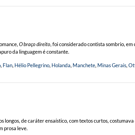
 romance,
O braço direito
, foi considerado contista sombrio, e
 apuro da linguagem é constante.
o
,
Flan
,
Hélio Pellegrino
,
Holanda
,
Manchete
,
Minas Gerais
,
Ot
s longos, de caráter ensaístico, com textos curtos, costumava d
m prosa leve.