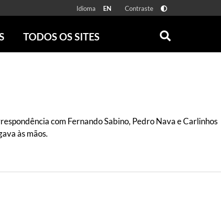
Idioma
Contraste
EN
S
TODOS OS SITES
ONLINE
RÁDIO BATUTA
 FÍSICAS
ZUM
DISCOGRAFIA BRASILEIRA
CAROLINA MARIA DE JESUS
CRÔNICA BRASILEIRA
rrespondência com Fernando Sabino, Pedro Nava e Carlinhos
TESTEMUNHA OCULAR
egava às mãos.
CLARICE LISPECTOR
SERROTE
VER TODOS