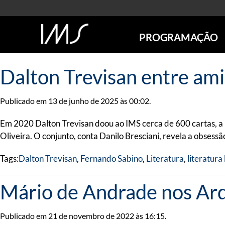
PROGRAMAÇÃO
AGENDA
Dalton Trevisan entre am
SÃO PAULO
RIO DE JANEIRO
Publicado em 13 de junho de 2025 às 00:02.
POÇOS DE CALDAS
ONLINE
Em 2020 Dalton Trevisan doou ao IMS cerca de 600 cartas, 
EXPOSIÇÕES
Oliveira. O conjunto, conta Danilo Bresciani, revela a obsessã
EM CARTAZ
Tags:
Dalton Trevisan
,
Fernando Sabino
,
Literatura
,
literatura 
FUTURAS
ANTERIORES
Mário de Andrade nos Ar
TOURS VIRTUAIS
VISITAS MEDIADAS
Publicado em 21 de novembro de 2022 às 16:15.