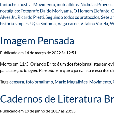
fantoche
,
mostra
,
Movimento
,
mutualfilms
,
Nicholas Provost
,
nostálgico: Fotógrafo Daido Moriyama
,
O Homem Elefante
,
O
Alves Jr.
,
Ricardo Pretti
,
Seguindo todos os protocolos
,
Sete a
história simples
,
Uýra Sodoma
,
Vaga carne
,
Vitalina Varela
,
Wa
Imagem Pensada
Publicado em 14 de março de 2022 às 12:51.
Morto em 11/3, Orlando Brito é um dos fotojornalistas em evi
para a seção
Imagem Pensada
, em que o jornalista e escritor 
Tags:
censura
,
fotojornalismo
,
Mário Magalhães
,
Movimento
,
Cadernos de Literatura Br
Publicado em 19 de junho de 2017 às 20:35.