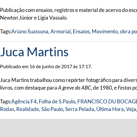
Publicação com ensaios, registros e material de acervo do esc
Newton Júnior e Ligia Vassalo.
Tags:
Ariano Suassuna
,
Armorial
,
Ensaios
,
Movimento
,
obra po
Juca Martins
Publicado em 16 de junho de 2017 às 17:17.
Juca Martins trabalhou como repórter fotográfico para diverso
livros, com destaque para
A greve do ABC
, de 1980, e
Festas po
Tags:
Agência F4
,
Folha de S.Paulo
,
FRANCISCO DU BOCAG
Rodas
,
Realidade
,
São Paulo
,
Serra Pelada
,
Última Hora
,
Veja