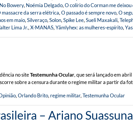
No Bowery
,
Noémia Delgado
,
O colírio do Corman me deixou
 massacre da serra elétrica
,
O passado é sempre novo
,
O segu
nos em maio
,
Silveraço
,
Solon
,
Spike Lee
,
Sueli Maxakali
,
Telep
lter Lima Jr.
,
X-MANAS
,
Yãmĩyhex: as mulheres-espírito
,
Yas
dência no site
Testemunha Ocular
, que será lançado em abri
discorre sobre a censura durante o regime militar a partir da f
Opinião
,
Orlando Brito
,
regime militar
,
Testemunha Ocular
asileira – Ariano Suassuna