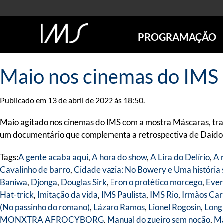
PROGRAMAÇÃO
AGENDA
Maio nos cinemas do IMS
SÃO PAULO
RIO DE JANEIRO
Publicado em 13 de abril de 2022 às 18:50.
POÇOS DE CALDAS
ONLINE
Maio agitado nos cinemas do IMS com a mostra Máscaras, tra
EXPOSIÇÕES
um documentário que complementa a retrospectiva de Daido Mo
EM CARTAZ
Tags:
A gente acaba aqui
,
A hora do show
,
A Lira do Delírio
,
A 
FUTURAS
Cavalinho de barro
,
Cidade vazia: No Bowery e Uma história 
ANTERIORES
Baniwa
,
Djonga
,
Douglas Sirk
,
Eron o protético morcego
,
Ever
TOURS VIRTUAIS
Hat-trick
,
Imitação da vida
,
IMS Paulista
,
IMS Rio
,
Irmãos Car
VISITAS MEDIADAS
(No passinho do romano)
,
Lázaro Ramos
,
Lionel Rogosin
,
Long
MONXTRA AFROCYBORG
,
Manual do zueiro sem noção
,
Ma