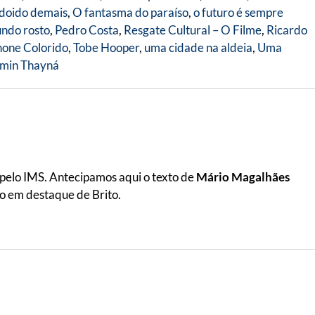
 doido demais
,
O fantasma do paraíso
,
o futuro é sempre
ndo rosto
,
Pedro Costa
,
Resgate Cultural – O Filme
,
Ricardo
hone Colorido
,
Tobe Hooper
,
uma cidade na aldeia
,
Uma
min Thayná
l pelo IMS. Antecipamos aqui o texto de
Mário Magalhães
oto em destaque de Brito.