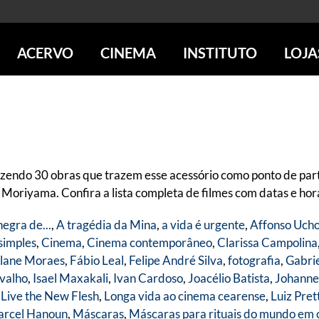
ACERVO
CINEMA
INSTITUTO
LOJA
PESQUISE NO ACERVO
SESSÕES DE CINEMA
CENTROS CULTURAIS
LOJA 
SOBRE O ACERVO
LOJAS
SÃO PAULO
IMS PAULISTA
FOTOGRAFIA
POÇOS DE CALDAS
IMS RIO
ICONOGRAFIA
SOBRE CINEMA NO IMS
IMS POÇOS
LITERATURA
SOBRE O IMS
BLOG DO CINEMA
zendo 30 obras que trazem esse acessório como ponto de part
MÚSICA
REVISTAS DE PROGRAMAÇÃO
QUEM SOMOS
riyama. Confira a lista completa de filmes com datas e horá
ARTE CONTEMPORÂNEA
COLEÇÃO DVD IMS
AÇÃO SOCIAL
negra de...
,
A tragédia da Mina
,
a vida é urgente
,
Affonso Uch
BIBLIOTECA DE FOTOGRAFIA
EDUCAÇÃO
simples
,
Cinema
,
Cinema contemporâneo
,
Clarissa Campolina
DESTAQUES DE A a Z
ESCOLA ESCUTA
lane Moraes
,
Fábio Leal
,
Felipe André Silva
,
fotografia
,
Gabrie
PROGRAMA CONVIDA
PUBLICAÇÕES E DVDs
valho
,
Isael Maxakali
,
Ivan Cardoso
,
Joacélio Batista
,
Johanne
POR DENTRO DO ACERVO
 Live the New Flesh
,
Longa vida ao cinema cearense
,
Luiz Pret
rcel Hanoun
,
Máscaras
,
Máscaras para rituais do mundo em 