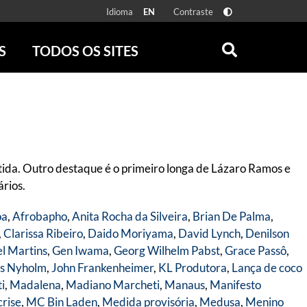
Idioma
Contraste
EN
S
TODOS OS SITES
ONLINE
RÁDIO BATUTA
 FÍSICAS
ZUM
DISCOGRAFIA BRASILEIRA
CAROLINA MARIA DE JESUS
CRÔNICA BRASILEIRA
ida. Outro destaque é o primeiro longa de Lázaro Ramos e
TESTEMUNHA OCULAR
rios.
CLARICE LISPECTOR
SERROTE
oa
,
Afrobapho
,
Anita Rocha da Silveira
,
Brian De Palma
,
VER TODOS
,
Clarissa Ribeiro
,
Daido Moriyama
,
David Lynch
,
Denilson
l Martins
,
Gen Iwama
,
Georg Wilhelm Pabst
,
Grace Passô
,
s Nyholm
,
John Frankenheimer
,
KL Produtora
,
Lança de coco
ti
,
Madalena
,
Madiano Marcheti
,
Manaus
,
Manifesto
crise
,
MC Bin Laden
,
Medida provisória
,
Medusa
,
Menino