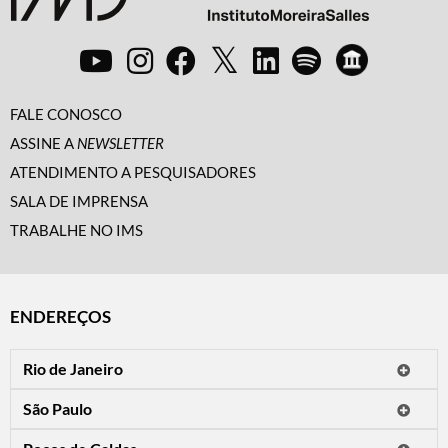
FALE CONOSCO
ASSINE A
NEWSLETTER
ATENDIMENTO A PESQUISADORES
SALA DE IMPRENSA
TRABALHE NO IMS
ENDEREÇOS
Rio de Janeiro
O IMS Rio está fechado temporariamente para reformas.
São Paulo
Horário de visitação: a programação do IMS no Rio de Janeiro será
Avenida Paulista, 2424
apresentada em instituições culturais parceiras.