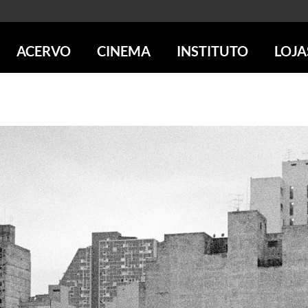
ACERVO
CINEMA
INSTITUTO
LOJA
PESQUISE NO ACERVO
SESSÕES DE CINEMA
CENTROS CULTURAIS
LOJA 
SOBRE O ACERVO
LOJAS
SÃO PAULO
IMS PAULISTA
FOTOGRAFIA
POÇOS DE CALDAS
IMS RIO
ICONOGRAFIA
SOBRE CINEMA NO IMS
IMS POÇOS
LITERATURA
SOBRE O IMS
BLOG DO CINEMA
MÚSICA
REVISTAS DE PROGRAMAÇÃO
QUEM SOMOS
ARTE CONTEMPORÂNEA
COLEÇÃO DVD IMS
AÇÃO SOCIAL
BIBLIOTECA DE FOTOGRAFIA
EDUCAÇÃO
DESTAQUES DE A a Z
ESCOLA ESCUTA
PROGRAMA CONVIDA
PUBLICAÇÕES E DVDs
POR DENTRO DO ACERVO