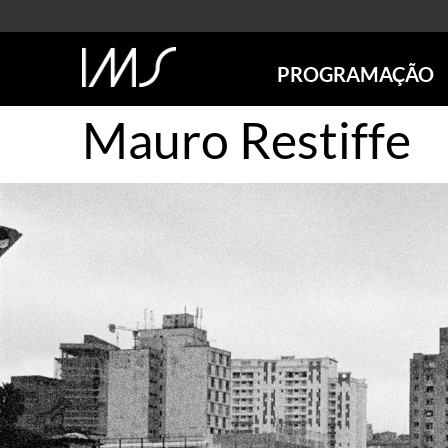
PROGRAMAÇÃO
Mauro Restiffe
AGENDA
SÃO PAULO
RIO DE JANEIRO
POÇOS DE CALDAS
ONLINE
EXPOSIÇÕES
EM CARTAZ
FUTURAS
ANTERIORES
TOURS VIRTUAIS
VISITAS MEDIADAS