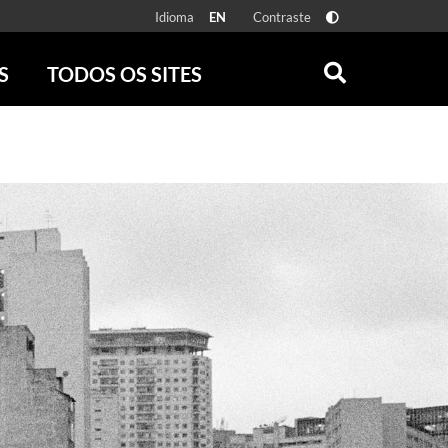
Idioma
Contraste
EN
S
TODOS OS SITES
ONLINE
RÁDIO BATUTA
 FÍSICAS
ZUM
DISCOGRAFIA BRASILEIRA
CAROLINA MARIA DE JESUS
CRÔNICA BRASILEIRA
TESTEMUNHA OCULAR
CLARICE LISPECTOR
SERROTE
VER TODOS