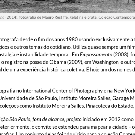
ina
(2014), fotografia de Mauro Restiffe, gelatina e prata. Coleção Contempo
fotografa desde o fim dos anos 1980 usando exclusivamente a 
cos e outros temas do cotidiano. Utiliza quase sempre um film
stalgia e instabilidade temporal. Em
Empossamento
(2003), fo
 o registro na posse de Obama (2009), em Washington, e outros
de uma experiência histórica coletiva. É hoje um dos nomes d
rafia no International Center of Photography e na New York
niversidade de São Paulo, Instituto Moreira Salles, Garag
coleções como Instituto Moreira Salles, Pinacoteca do Estad
ição
São Paulo, fora de alcance, projeto
iniciado em 2012 como 
osteriormente, o convite se estendeu para mapear a cidade 
grafias. Um conjunto delas foi adquirido para a coleção Cont