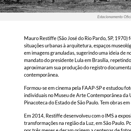
Estacionamento Ofic
Mauro Restiffe (São José do Rio Pardo, SP, 1970) 
situações urbanas à arquitetura, espaços museológi
em imagens granuladas, sugerindo uma ideia de no
mandato do presidente Lula em Brasília, repetindo
aproximaram sua produção do registro documental 
contemporânea.
Formou-se em cinema pela FAAP-SP e estudou fotog
individuais no Museu de Arte Contemporânea da U
Pinacoteca do Estado de São Paulo. Tem obras em 
Em 2014, Restiffe desenvolveu com o IMS a expos
transformações na região da Luz, em São Paulo. P
por três meses e deram origem a centenas de foto