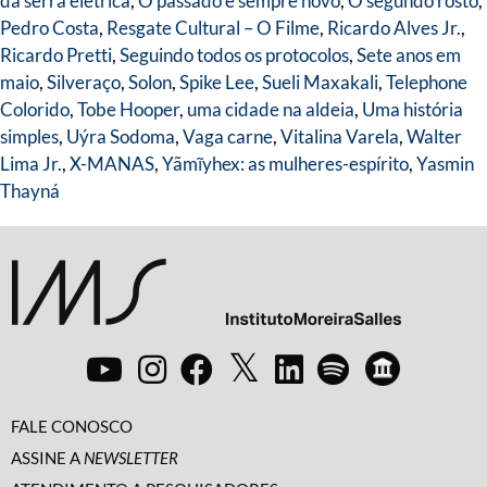
da serra elétrica
,
O passado é sempre novo
,
O segundo rosto
,
Pedro Costa
,
Resgate Cultural – O Filme
,
Ricardo Alves Jr.
,
Ricardo Pretti
,
Seguindo todos os protocolos
,
Sete anos em
maio
,
Silveraço
,
Solon
,
Spike Lee
,
Sueli Maxakali
,
Telephone
Colorido
,
Tobe Hooper
,
uma cidade na aldeia
,
Uma história
simples
,
Uýra Sodoma
,
Vaga carne
,
Vitalina Varela
,
Walter
Lima Jr.
,
X-MANAS
,
Yãmĩyhex: as mulheres-espírito
,
Yasmin
Thayná
FALE CONOSCO
ASSINE A
NEWSLETTER