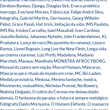
Denilson Baniwa
,
Djonga
,
Douglas Sirk
,
Eron o protético
morcego
,
Everlane Moraes
,
Fábio Leal
,
Felipe André Silva
,
fotografia
,
Gabriel Martins
,
Gen Iwama
,
Georg Wilhelm
Pabst
,
Grace Passô
,
Hat-trick
,
Imitação da vida
,
IMS Paulista
,
IMS Rio
,
Irmãos Carvalho
,
Isael Maxakali
,
Ivan Cardoso
,
Joacélio Batista
,
Johannes Nyholm
,
John Frankenheimer
,
KL
Produtora
,
Lança de coco (No passinho do romano)
,
Lázaro
Ramos
,
Lionel Rogosin
,
Long Live the New Flesh
,
Longa vida
ao cinema cearense
,
Luiz Pretti
,
Madalena
,
Madiano
Marcheti
,
Manaus
,
Manifesto MONXTRA AFROCYBORG
,
Manual do zueiro sem noção
,
Marcel Hanoun
,
Máscaras
,
Máscaras para rituais do mundo em crise
,
MC Bin Laden
,
Medida provisória
,
Medusa
,
Menino fantoche
,
mostra
,
Movimento
,
mutualfilms
,
Nicholas Provost
,
No Bowery
,
Noémia Delgado
,
O colírio do Corman me deixou doido
demais
,
O fantasma do paraíso
,
o futuro é sempre nostálgico:
Fotógrafo Daido Moriyama
,
O Homem Elefante
,
O massacre