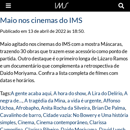
Maio nos cinemas do IMS
Publicado em 13 de abril de 2022 às 18:50.
Maio agitado nos cinemas do IMS com a mostra Máscaras,
trazendo 30 obras que trazem esse acessório como ponto de
partida. Outro destaque é o primeiro longa de Lázaro Ramos
e um documentário que complementa a retrospectiva de
Daido Moriyama. Confira a lista completa de filmes com
datas e horários.
Tags:
A gente acaba aqui
,
A hora do show
,
A Lira do Delírio
,
A
negra de...
,
A tragédia da Mina
,
a vida é urgente
,
Affonso
Uchoa
,
Afrobapho
,
Anita Rocha da Silveira
,
Brian De Palma
,
Cavalinho de barro
,
Cidade vazia: No Bowery e Uma história
simples
,
Cinema
,
Cinema contemporâneo
,
Clarissa
Campolina
,
Clarissa Ribeiro
,
Daido Moriyama
,
David Lynch
,