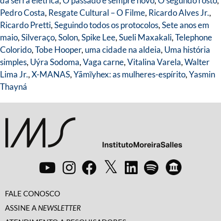
da serra elétrica
,
O passado é sempre novo
,
O segundo rosto
,
Pedro Costa
,
Resgate Cultural – O Filme
,
Ricardo Alves Jr.
,
Ricardo Pretti
,
Seguindo todos os protocolos
,
Sete anos em
maio
,
Silveraço
,
Solon
,
Spike Lee
,
Sueli Maxakali
,
Telephone
Colorido
,
Tobe Hooper
,
uma cidade na aldeia
,
Uma história
simples
,
Uýra Sodoma
,
Vaga carne
,
Vitalina Varela
,
Walter
Lima Jr.
,
X-MANAS
,
Yãmĩyhex: as mulheres-espírito
,
Yasmin
Thayná
FALE CONOSCO
ASSINE A
NEWSLETTER