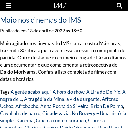
Maio nos cinemas do IMS
Publicado em 13 de abril de 2022 às 18:50.
Maio agitado nos cinemas do IMS com a mostra Máscaras,
trazendo 30 obras que trazem esse acessório como ponto de
partida. Outro destaque é o primeiro longa de Lázaro Ramos
e um documentário que complementa a retrospectiva de
Daido Moriyama. Confira a lista completa de filmes com
datas e horários.
Tags:
A gente acaba aqui
,
A hora do show
,
A Lira do Delírio
,
A
negra de...
,
A tragédia da Mina
,
a vida é urgente
,
Affonso
Uchoa
,
Afrobapho
,
Anita Rocha da Silveira
,
Brian De Palma
,
Cavalinho de barro
,
Cidade vazia: No Bowery e Uma história
simples
,
Cinema
,
Cinema contemporâneo
,
Clarissa
Campolina
,
Clarissa Ribeiro
,
Daido Moriyama
,
David Lynch
,