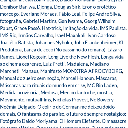
Denilson Baniwa
,
Djonga
,
Douglas Sirk
,
Eron o protético
morcego
,
Everlane Moraes
,
Fábio Leal
,
Felipe André Silva
,
fotografia
,
Gabriel Martins
,
Gen Iwama
,
Georg Wilhelm
Pabst
,
Grace Passô
,
Hat-trick
,
Imitação da vida
,
IMS Paulista
,
IMS Rio
,
Irmãos Carvalho
,
Isael Maxakali
,
Ivan Cardoso
,
Joacélio Batista
,
Johannes Nyholm
,
John Frankenheimer
,
KL
Produtora
,
Lança de coco (No passinho do romano)
,
Lázaro
Ramos
,
Lionel Rogosin
,
Long Live the New Flesh
,
Longa vida
ao cinema cearense
,
Luiz Pretti
,
Madalena
,
Madiano
Marcheti
,
Manaus
,
Manifesto MONXTRA AFROCYBORG
,
Manual do zueiro sem noção
,
Marcel Hanoun
,
Máscaras
,
Máscaras para rituais do mundo em crise
,
MC Bin Laden
,
Medida provisória
,
Medusa
,
Menino fantoche
,
mostra
,
Movimento
,
mutualfilms
,
Nicholas Provost
,
No Bowery
,
Noémia Delgado
,
O colírio do Corman me deixou doido
demais
,
O fantasma do paraíso
,
o futuro é sempre nostálgico:
Fotógrafo Daido Moriyama
,
O Homem Elefante
,
O massacre