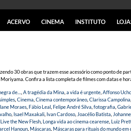
ACERVO
CINEMA
INSTITUTO
LOJA
PESQUISE NO ACERVO
SESSÕES DE CINEMA
CENTROS CULTURAIS
LOJA 
SOBRE O ACERVO
LOJAS
SÃO PAULO
IMS PAULISTA
FOTOGRAFIA
POÇOS DE CALDAS
IMS RIO
ICONOGRAFIA
SOBRE CINEMA NO IMS
IMS POÇOS
LITERATURA
SOBRE O IMS
BLOG DO CINEMA
zendo 30 obras que trazem esse acessório como ponto de part
MÚSICA
REVISTAS DE PROGRAMAÇÃO
QUEM SOMOS
riyama. Confira a lista completa de filmes com datas e horá
ARTE CONTEMPORÂNEA
COLEÇÃO DVD IMS
AÇÃO SOCIAL
negra de...
,
A tragédia da Mina
,
a vida é urgente
,
Affonso Uch
BIBLIOTECA DE FOTOGRAFIA
EDUCAÇÃO
simples
,
Cinema
,
Cinema contemporâneo
,
Clarissa Campolina
DESTAQUES DE A a Z
ESCOLA ESCUTA
lane Moraes
,
Fábio Leal
,
Felipe André Silva
,
fotografia
,
Gabrie
PROGRAMA CONVIDA
PUBLICAÇÕES E DVDs
valho
,
Isael Maxakali
,
Ivan Cardoso
,
Joacélio Batista
,
Johanne
POR DENTRO DO ACERVO
 Live the New Flesh
,
Longa vida ao cinema cearense
,
Luiz Pret
rcel Hanoun
,
Máscaras
,
Máscaras para rituais do mundo em 