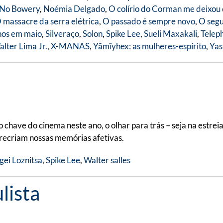
No Bowery
,
Noémia Delgado
,
O colírio do Corman me deixou
 massacre da serra elétrica
,
O passado é sempre novo
,
O segu
nos em maio
,
Silveraço
,
Solon
,
Spike Lee
,
Sueli Maxakali
,
Telep
lter Lima Jr.
,
X-MANAS
,
Yãmĩyhex: as mulheres-espírito
,
Yas
o
chave do cinema neste ano, o olhar para trás – seja na estrei
 recriam nossas memórias afetivas.
gei Loznitsa
,
Spike Lee
,
Walter salles
lista