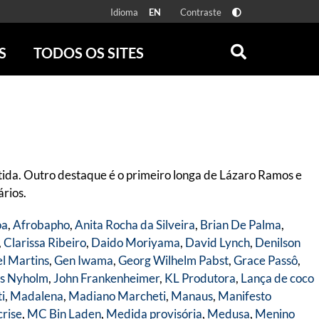
Idioma
Contraste
EN
S
TODOS OS SITES
ONLINE
RÁDIO BATUTA
 FÍSICAS
ZUM
DISCOGRAFIA BRASILEIRA
CAROLINA MARIA DE JESUS
CRÔNICA BRASILEIRA
ida. Outro destaque é o primeiro longa de Lázaro Ramos e
TESTEMUNHA OCULAR
rios.
CLARICE LISPECTOR
SERROTE
oa
,
Afrobapho
,
Anita Rocha da Silveira
,
Brian De Palma
,
VER TODOS
,
Clarissa Ribeiro
,
Daido Moriyama
,
David Lynch
,
Denilson
l Martins
,
Gen Iwama
,
Georg Wilhelm Pabst
,
Grace Passô
,
s Nyholm
,
John Frankenheimer
,
KL Produtora
,
Lança de coco
ti
,
Madalena
,
Madiano Marcheti
,
Manaus
,
Manifesto
crise
,
MC Bin Laden
,
Medida provisória
,
Medusa
,
Menino