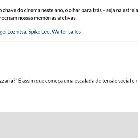
chave do cinema neste ano, o olhar para trás – seja na estrei
 recriam nossas memórias afetivas.
gei Loznitsa
,
Spike Lee
,
Walter salles
izzaria?” É assim que começa uma escalada de tensão social e 