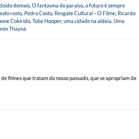
 doido demais
,
O fantasma do paraíso
,
o futuro é sempre
ndo rosto
,
Pedro Costa
,
Resgate Cultural – O Filme
,
Ricardo
hone Colorido
,
Tobe Hooper
,
uma cidade na aldeia
,
Uma
min Thayná
a de filmes que tratam do nosso passado, que se apropriam de