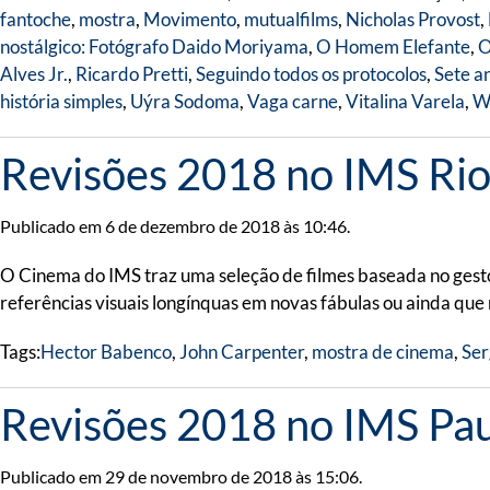
fantoche
,
mostra
,
Movimento
,
mutualfilms
,
Nicholas Provost
,
nostálgico: Fotógrafo Daido Moriyama
,
O Homem Elefante
,
O
Alves Jr.
,
Ricardo Pretti
,
Seguindo todos os protocolos
,
Sete a
história simples
,
Uýra Sodoma
,
Vaga carne
,
Vitalina Varela
,
Wa
Revisões 2018 no IMS Ri
Publicado em 6 de dezembro de 2018 às 10:46.
O Cinema do IMS traz uma seleção de filmes baseada no gesto 
referências visuais longínquas em novas fábulas ou ainda que
Tags:
Hector Babenco
,
John Carpenter
,
mostra de cinema
,
Ser
Revisões 2018 no IMS Pau
Publicado em 29 de novembro de 2018 às 15:06.