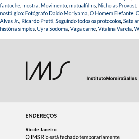
fantoche
,
mostra
,
Movimento
,
mutualfilms
,
Nicholas Provost
,
nostálgico: Fotógrafo Daido Moriyama
,
O Homem Elefante
,
O
Alves Jr.
,
Ricardo Pretti
,
Seguindo todos os protocolos
,
Sete a
história simples
,
Uýra Sodoma
,
Vaga carne
,
Vitalina Varela
,
Wa
ENDEREÇOS
Rio de Janeiro
O IMS Rio está fechado temporariamente