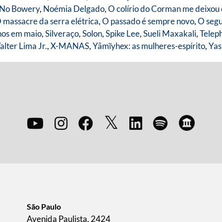
No Bowery
,
Noémia Delgado
,
O colírio do Corman me deixou
 massacre da serra elétrica
,
O passado é sempre novo
,
O segu
nos em maio
,
Silveraço
,
Solon
,
Spike Lee
,
Sueli Maxakali
,
Telep
lter Lima Jr.
,
X-MANAS
,
Yãmĩyhex: as mulheres-espírito
,
Yas
São Paulo
Avenida Paulista, 2424