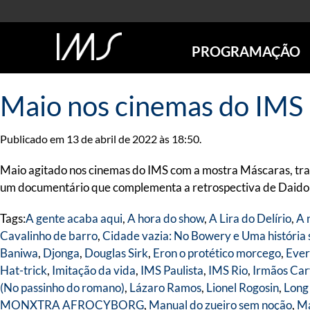
PROGRAMAÇÃO
AGENDA
Maio nos cinemas do IMS
SÃO PAULO
RIO DE JANEIRO
Publicado em 13 de abril de 2022 às 18:50.
POÇOS DE CALDAS
ONLINE
Maio agitado nos cinemas do IMS com a mostra Máscaras, tra
EXPOSIÇÕES
um documentário que complementa a retrospectiva de Daido Mo
EM CARTAZ
Tags:
A gente acaba aqui
,
A hora do show
,
A Lira do Delírio
,
A 
FUTURAS
Cavalinho de barro
,
Cidade vazia: No Bowery e Uma história 
ANTERIORES
Baniwa
,
Djonga
,
Douglas Sirk
,
Eron o protético morcego
,
Ever
TOURS VIRTUAIS
Hat-trick
,
Imitação da vida
,
IMS Paulista
,
IMS Rio
,
Irmãos Car
VISITAS MEDIADAS
(No passinho do romano)
,
Lázaro Ramos
,
Lionel Rogosin
,
Long
MONXTRA AFROCYBORG
,
Manual do zueiro sem noção
,
Ma