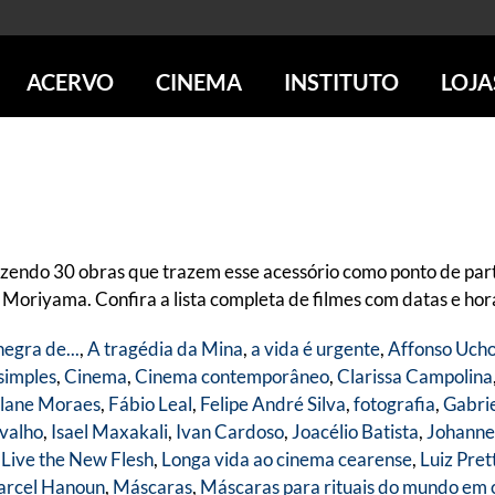
ACERVO
CINEMA
INSTITUTO
LOJA
PESQUISE NO ACERVO
SESSÕES DE CINEMA
CENTROS CULTURAIS
LOJA 
SOBRE O ACERVO
LOJAS
SÃO PAULO
IMS PAULISTA
FOTOGRAFIA
POÇOS DE CALDAS
IMS RIO
ICONOGRAFIA
SOBRE CINEMA NO IMS
IMS POÇOS
LITERATURA
SOBRE O IMS
BLOG DO CINEMA
zendo 30 obras que trazem esse acessório como ponto de part
MÚSICA
REVISTAS DE PROGRAMAÇÃO
QUEM SOMOS
riyama. Confira a lista completa de filmes com datas e horá
ARTE CONTEMPORÂNEA
COLEÇÃO DVD IMS
AÇÃO SOCIAL
negra de...
,
A tragédia da Mina
,
a vida é urgente
,
Affonso Uch
BIBLIOTECA DE FOTOGRAFIA
EDUCAÇÃO
simples
,
Cinema
,
Cinema contemporâneo
,
Clarissa Campolina
DESTAQUES DE A a Z
ESCOLA ESCUTA
lane Moraes
,
Fábio Leal
,
Felipe André Silva
,
fotografia
,
Gabrie
PROGRAMA CONVIDA
PUBLICAÇÕES E DVDs
valho
,
Isael Maxakali
,
Ivan Cardoso
,
Joacélio Batista
,
Johanne
POR DENTRO DO ACERVO
 Live the New Flesh
,
Longa vida ao cinema cearense
,
Luiz Pret
rcel Hanoun
,
Máscaras
,
Máscaras para rituais do mundo em 