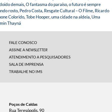
 doido demais
,
O fantasma do paraíso
,
o futuro é sempre
ndo rosto
,
Pedro Costa
,
Resgate Cultural – O Filme
,
Ricardo
hone Colorido
,
Tobe Hooper
,
uma cidade na aldeia
,
Uma
min Thayná
FALE CONOSCO
ASSINE A
NEWSLETTER
ATENDIMENTO A PESQUISADORES
SALA DE IMPRENSA
TRABALHE NO IMS
Poços de Caldas
Rua Teresópolis, 90