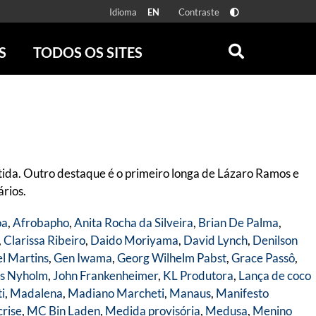
Idioma
Contraste
EN
S
TODOS OS SITES
ONLINE
RÁDIO BATUTA
 FÍSICAS
ZUM
DISCOGRAFIA BRASILEIRA
CAROLINA MARIA DE JESUS
CRÔNICA BRASILEIRA
ida. Outro destaque é o primeiro longa de Lázaro Ramos e
TESTEMUNHA OCULAR
rios.
CLARICE LISPECTOR
SERROTE
oa
,
Afrobapho
,
Anita Rocha da Silveira
,
Brian De Palma
,
VER TODOS
,
Clarissa Ribeiro
,
Daido Moriyama
,
David Lynch
,
Denilson
l Martins
,
Gen Iwama
,
Georg Wilhelm Pabst
,
Grace Passô
,
s Nyholm
,
John Frankenheimer
,
KL Produtora
,
Lança de coco
ti
,
Madalena
,
Madiano Marcheti
,
Manaus
,
Manifesto
crise
,
MC Bin Laden
,
Medida provisória
,
Medusa
,
Menino