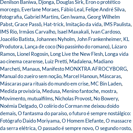
Denilson Baniwa
,
Djonga
,
Douglas Sirk
,
Eron o protético
morcego
,
Everlane Moraes
,
Fábio Leal
,
Felipe André Silva
,
fotografia
,
Gabriel Martins
,
Gen Iwama
,
Georg Wilhelm
Pabst
,
Grace Passô
,
Hat-trick
,
Imitação da vida
,
IMS Paulista
,
IMS Rio
,
Irmãos Carvalho
,
Isael Maxakali
,
Ivan Cardoso
,
Joacélio Batista
,
Johannes Nyholm
,
John Frankenheimer
,
KL
Produtora
,
Lança de coco (No passinho do romano)
,
Lázaro
Ramos
,
Lionel Rogosin
,
Long Live the New Flesh
,
Longa vida
ao cinema cearense
,
Luiz Pretti
,
Madalena
,
Madiano
Marcheti
,
Manaus
,
Manifesto MONXTRA AFROCYBORG
,
Manual do zueiro sem noção
,
Marcel Hanoun
,
Máscaras
,
Máscaras para rituais do mundo em crise
,
MC Bin Laden
,
Medida provisória
,
Medusa
,
Menino fantoche
,
mostra
,
Movimento
,
mutualfilms
,
Nicholas Provost
,
No Bowery
,
Noémia Delgado
,
O colírio do Corman me deixou doido
demais
,
O fantasma do paraíso
,
o futuro é sempre nostálgico:
Fotógrafo Daido Moriyama
,
O Homem Elefante
,
O massacre
da serra elétrica
,
O passado é sempre novo
,
O segundo rosto
,