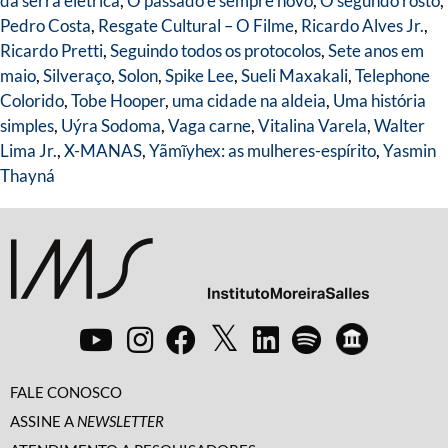
da serra elétrica
,
O passado é sempre novo
,
O segundo rosto
,
Pedro Costa
,
Resgate Cultural – O Filme
,
Ricardo Alves Jr.
,
Ricardo Pretti
,
Seguindo todos os protocolos
,
Sete anos em
maio
,
Silveraço
,
Solon
,
Spike Lee
,
Sueli Maxakali
,
Telephone
Colorido
,
Tobe Hooper
,
uma cidade na aldeia
,
Uma história
simples
,
Uýra Sodoma
,
Vaga carne
,
Vitalina Varela
,
Walter
Lima Jr.
,
X-MANAS
,
Yãmĩyhex: as mulheres-espírito
,
Yasmin
Thayná
FALE CONOSCO
ASSINE A
NEWSLETTER