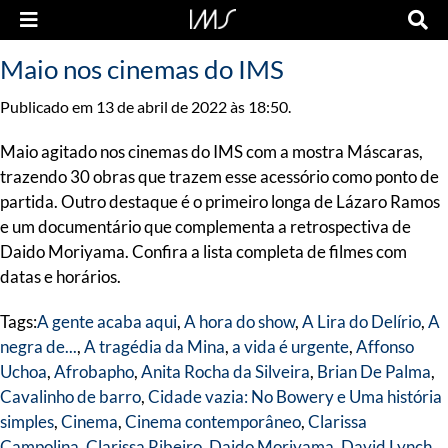
Maio nos cinemas do IMS
Publicado em 13 de abril de 2022 às 18:50.
Maio agitado nos cinemas do IMS com a mostra Máscaras,
trazendo 30 obras que trazem esse acessório como ponto de
partida. Outro destaque é o primeiro longa de Lázaro Ramos
e um documentário que complementa a retrospectiva de
Daido Moriyama. Confira a lista completa de filmes com
datas e horários.
Tags:
A gente acaba aqui
,
A hora do show
,
A Lira do Delírio
,
A
negra de...
,
A tragédia da Mina
,
a vida é urgente
,
Affonso
Uchoa
,
Afrobapho
,
Anita Rocha da Silveira
,
Brian De Palma
,
Cavalinho de barro
,
Cidade vazia: No Bowery e Uma história
simples
,
Cinema
,
Cinema contemporâneo
,
Clarissa
Campolina
,
Clarissa Ribeiro
,
Daido Moriyama
,
David Lynch
,