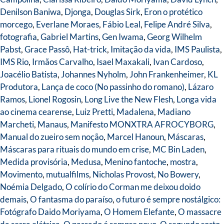
Denilson Baniwa
,
Djonga
,
Douglas Sirk
,
Eron o protético
morcego
,
Everlane Moraes
,
Fábio Leal
,
Felipe André Silva
,
fotografia
,
Gabriel Martins
,
Gen Iwama
,
Georg Wilhelm
Pabst
,
Grace Passô
,
Hat-trick
,
Imitação da vida
,
IMS Paulista
,
IMS Rio
,
Irmãos Carvalho
,
Isael Maxakali
,
Ivan Cardoso
,
Joacélio Batista
,
Johannes Nyholm
,
John Frankenheimer
,
KL
Produtora
,
Lança de coco (No passinho do romano)
,
Lázaro
Ramos
,
Lionel Rogosin
,
Long Live the New Flesh
,
Longa vida
ao cinema cearense
,
Luiz Pretti
,
Madalena
,
Madiano
Marcheti
,
Manaus
,
Manifesto MONXTRA AFROCYBORG
,
Manual do zueiro sem noção
,
Marcel Hanoun
,
Máscaras
,
Máscaras para rituais do mundo em crise
,
MC Bin Laden
,
Medida provisória
,
Medusa
,
Menino fantoche
,
mostra
,
Movimento
,
mutualfilms
,
Nicholas Provost
,
No Bowery
,
Noémia Delgado
,
O colírio do Corman me deixou doido
demais
,
O fantasma do paraíso
,
o futuro é sempre nostálgico:
Fotógrafo Daido Moriyama
,
O Homem Elefante
,
O massacre