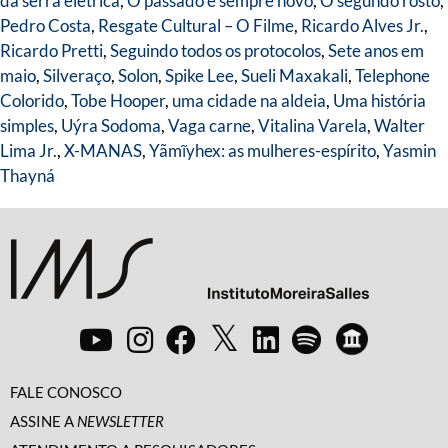
da serra elétrica
,
O passado é sempre novo
,
O segundo rosto
,
Pedro Costa
,
Resgate Cultural – O Filme
,
Ricardo Alves Jr.
,
Ricardo Pretti
,
Seguindo todos os protocolos
,
Sete anos em
maio
,
Silveraço
,
Solon
,
Spike Lee
,
Sueli Maxakali
,
Telephone
Colorido
,
Tobe Hooper
,
uma cidade na aldeia
,
Uma história
simples
,
Uýra Sodoma
,
Vaga carne
,
Vitalina Varela
,
Walter
Lima Jr.
,
X-MANAS
,
Yãmĩyhex: as mulheres-espírito
,
Yasmin
Thayná
FALE CONOSCO
ASSINE A
NEWSLETTER