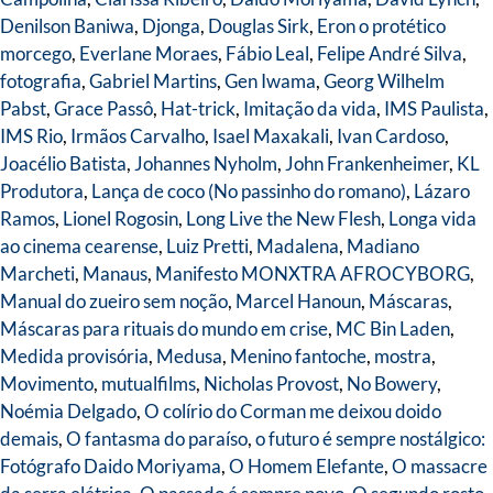
Denilson Baniwa
,
Djonga
,
Douglas Sirk
,
Eron o protético
morcego
,
Everlane Moraes
,
Fábio Leal
,
Felipe André Silva
,
fotografia
,
Gabriel Martins
,
Gen Iwama
,
Georg Wilhelm
Pabst
,
Grace Passô
,
Hat-trick
,
Imitação da vida
,
IMS Paulista
,
IMS Rio
,
Irmãos Carvalho
,
Isael Maxakali
,
Ivan Cardoso
,
Joacélio Batista
,
Johannes Nyholm
,
John Frankenheimer
,
KL
Produtora
,
Lança de coco (No passinho do romano)
,
Lázaro
Ramos
,
Lionel Rogosin
,
Long Live the New Flesh
,
Longa vida
ao cinema cearense
,
Luiz Pretti
,
Madalena
,
Madiano
Marcheti
,
Manaus
,
Manifesto MONXTRA AFROCYBORG
,
Manual do zueiro sem noção
,
Marcel Hanoun
,
Máscaras
,
Máscaras para rituais do mundo em crise
,
MC Bin Laden
,
Medida provisória
,
Medusa
,
Menino fantoche
,
mostra
,
Movimento
,
mutualfilms
,
Nicholas Provost
,
No Bowery
,
Noémia Delgado
,
O colírio do Corman me deixou doido
demais
,
O fantasma do paraíso
,
o futuro é sempre nostálgico:
Fotógrafo Daido Moriyama
,
O Homem Elefante
,
O massacre