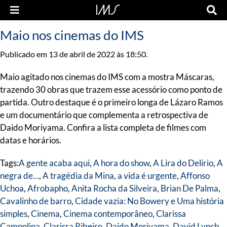
Maio nos cinemas do IMS
Publicado em 13 de abril de 2022 às 18:50.
Maio agitado nos cinemas do IMS com a mostra Máscaras,
trazendo 30 obras que trazem esse acessório como ponto de
partida. Outro destaque é o primeiro longa de Lázaro Ramos
e um documentário que complementa a retrospectiva de
Daido Moriyama. Confira a lista completa de filmes com
datas e horários.
Tags:
A gente acaba aqui
,
A hora do show
,
A Lira do Delírio
,
A
negra de...
,
A tragédia da Mina
,
a vida é urgente
,
Affonso
Uchoa
,
Afrobapho
,
Anita Rocha da Silveira
,
Brian De Palma
,
Cavalinho de barro
,
Cidade vazia: No Bowery e Uma história
simples
,
Cinema
,
Cinema contemporâneo
,
Clarissa
Campolina
,
Clarissa Ribeiro
,
Daido Moriyama
,
David Lynch
,