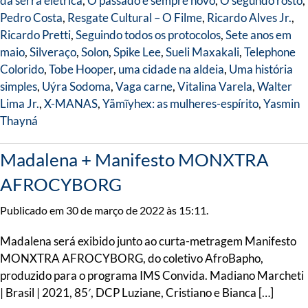
da serra elétrica
,
O passado é sempre novo
,
O segundo rosto
,
Pedro Costa
,
Resgate Cultural – O Filme
,
Ricardo Alves Jr.
,
Ricardo Pretti
,
Seguindo todos os protocolos
,
Sete anos em
maio
,
Silveraço
,
Solon
,
Spike Lee
,
Sueli Maxakali
,
Telephone
Colorido
,
Tobe Hooper
,
uma cidade na aldeia
,
Uma história
simples
,
Uýra Sodoma
,
Vaga carne
,
Vitalina Varela
,
Walter
Lima Jr.
,
X-MANAS
,
Yãmĩyhex: as mulheres-espírito
,
Yasmin
Thayná
Madalena + Manifesto MONXTRA
AFROCYBORG
Publicado em 30 de março de 2022 às 15:11.
Madalena será exibido junto ao curta-metragem Manifesto
MONXTRA AFROCYBORG, do coletivo AfroBapho,
produzido para o programa IMS Convida. Madiano Marcheti
| Brasil | 2021, 85′, DCP Luziane, Cristiano e Bianca […]