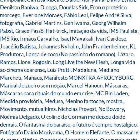
Denilson Baniwa
,
Djonga
,
Douglas Sirk
,
Eron o protético
morcego
,
Everlane Moraes
,
Fábio Leal
,
Felipe André Silva
,
fotografia
,
Gabriel Martins
,
Gen Iwama
,
Georg Wilhelm
Pabst
,
Grace Passô
,
Hat-trick
,
Imitação da vida
,
IMS Paulista
,
IMS Rio
,
Irmãos Carvalho
,
Isael Maxakali
,
Ivan Cardoso
,
Joacélio Batista
,
Johannes Nyholm
,
John Frankenheimer
,
KL
Produtora
,
Lança de coco (No passinho do romano)
,
Lázaro
Ramos
,
Lionel Rogosin
,
Long Live the New Flesh
,
Longa vida
ao cinema cearense
,
Luiz Pretti
,
Madalena
,
Madiano
Marcheti
,
Manaus
,
Manifesto MONXTRA AFROCYBORG
,
Manual do zueiro sem noção
,
Marcel Hanoun
,
Máscaras
,
Máscaras para rituais do mundo em crise
,
MC Bin Laden
,
Medida provisória
,
Medusa
,
Menino fantoche
,
mostra
,
Movimento
,
mutualfilms
,
Nicholas Provost
,
No Bowery
,
Noémia Delgado
,
O colírio do Corman me deixou doido
demais
,
O fantasma do paraíso
,
o futuro é sempre nostálgico:
Fotógrafo Daido Moriyama
,
O Homem Elefante
,
O massacre