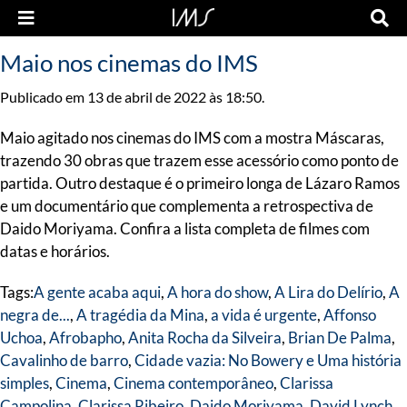
Maio nos cinemas do IMS
Publicado em 13 de abril de 2022 às 18:50.
Maio agitado nos cinemas do IMS com a mostra Máscaras,
trazendo 30 obras que trazem esse acessório como ponto de
partida. Outro destaque é o primeiro longa de Lázaro Ramos
e um documentário que complementa a retrospectiva de
Daido Moriyama. Confira a lista completa de filmes com
datas e horários.
Tags:
A gente acaba aqui
,
A hora do show
,
A Lira do Delírio
,
A
negra de...
,
A tragédia da Mina
,
a vida é urgente
,
Affonso
Uchoa
,
Afrobapho
,
Anita Rocha da Silveira
,
Brian De Palma
,
Cavalinho de barro
,
Cidade vazia: No Bowery e Uma história
simples
,
Cinema
,
Cinema contemporâneo
,
Clarissa
Campolina
,
Clarissa Ribeiro
,
Daido Moriyama
,
David Lynch
,