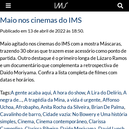
Maio nos cinemas do IMS
Publicado em 13 de abril de 2022 às 18:50.
Maio agitado nos cinemas do IMS com a mostra Máscaras,
trazendo 30 obras que trazem esse acessório como ponto de
partida. Outro destaque é o primeiro longa de Lázaro Ramos
e um documentário que complementa a retrospectiva de
Daido Moriyama. Confira a lista completa de filmes com
datas e horários.
Tags:
A gente acaba aqui
,
A hora do show
,
A Lira do Delírio
,
A
negra de...
,
A tragédia da Mina
,
a vida é urgente
,
Affonso
Uchoa
,
Afrobapho
,
Anita Rocha da Silveira
,
Brian De Palma
,
Cavalinho de barro
,
Cidade vazia: No Bowery e Uma história
simples
,
Cinema
,
Cinema contemporâneo
,
Clarissa
Campolina
,
Clarissa Ribeiro
,
Daido Moriyama
,
David Lynch
,