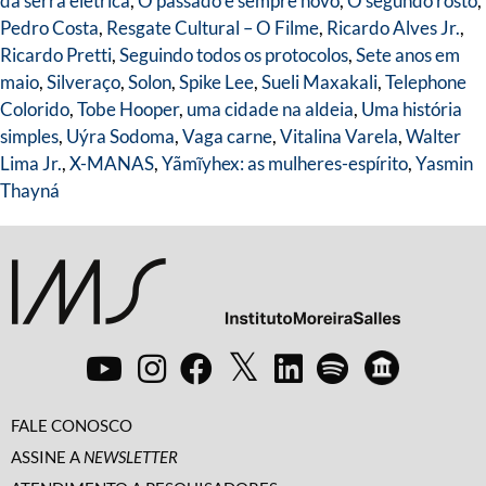
da serra elétrica
,
O passado é sempre novo
,
O segundo rosto
,
Pedro Costa
,
Resgate Cultural – O Filme
,
Ricardo Alves Jr.
,
Ricardo Pretti
,
Seguindo todos os protocolos
,
Sete anos em
maio
,
Silveraço
,
Solon
,
Spike Lee
,
Sueli Maxakali
,
Telephone
Colorido
,
Tobe Hooper
,
uma cidade na aldeia
,
Uma história
simples
,
Uýra Sodoma
,
Vaga carne
,
Vitalina Varela
,
Walter
Lima Jr.
,
X-MANAS
,
Yãmĩyhex: as mulheres-espírito
,
Yasmin
Thayná
FALE CONOSCO
ASSINE A
NEWSLETTER