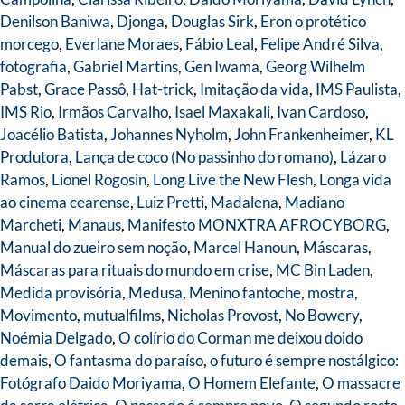
Denilson Baniwa
,
Djonga
,
Douglas Sirk
,
Eron o protético
morcego
,
Everlane Moraes
,
Fábio Leal
,
Felipe André Silva
,
fotografia
,
Gabriel Martins
,
Gen Iwama
,
Georg Wilhelm
Pabst
,
Grace Passô
,
Hat-trick
,
Imitação da vida
,
IMS Paulista
,
IMS Rio
,
Irmãos Carvalho
,
Isael Maxakali
,
Ivan Cardoso
,
Joacélio Batista
,
Johannes Nyholm
,
John Frankenheimer
,
KL
Produtora
,
Lança de coco (No passinho do romano)
,
Lázaro
Ramos
,
Lionel Rogosin
,
Long Live the New Flesh
,
Longa vida
ao cinema cearense
,
Luiz Pretti
,
Madalena
,
Madiano
Marcheti
,
Manaus
,
Manifesto MONXTRA AFROCYBORG
,
Manual do zueiro sem noção
,
Marcel Hanoun
,
Máscaras
,
Máscaras para rituais do mundo em crise
,
MC Bin Laden
,
Medida provisória
,
Medusa
,
Menino fantoche
,
mostra
,
Movimento
,
mutualfilms
,
Nicholas Provost
,
No Bowery
,
Noémia Delgado
,
O colírio do Corman me deixou doido
demais
,
O fantasma do paraíso
,
o futuro é sempre nostálgico:
Fotógrafo Daido Moriyama
,
O Homem Elefante
,
O massacre